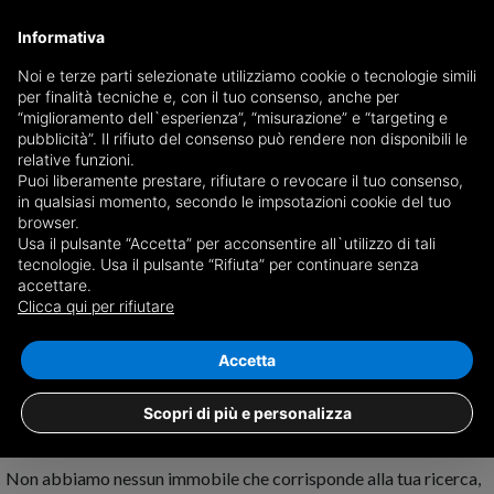
Informativa
Noi e terze parti selezionate utilizziamo cookie o tecnologie simili
per finalità tecniche e, con il tuo consenso, anche per
Ricevi copia del giornale via mail
“miglioramento dell`esperienza”, “misurazione” e “targeting e
Scegli giornale
pubblicità”. Il rifiuto del consenso può rendere non disponibili le
relative funzioni.
Puoi liberamente prestare, rifiutare o revocare il tuo consenso,
in qualsiasi momento, secondo le impsotazioni cookie del tuo
browser.
Usa il pulsante “Accetta” per acconsentire all`utilizzo di tali
tecnologie. Usa il pulsante “Rifiuta” per continuare senza
accettare.
Nessun risultato per
terreni agricoli in
Clicca qui per rifiutare
affitto a Novafeltria
Salva ricerca
Accetta
Scopri di più e personalizza
Non abbiamo nessun immobile che corrisponde alla tua ricerca,