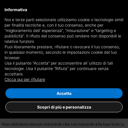
×
Informativa
Ricevi copia del giornale via mail
Noi e terze parti selezionate utilizziamo cookie o tecnologie simili
per finalità tecniche e, con il tuo consenso, anche per
Ricevi copia del giornale via mail
Edizione
“miglioramento dell`esperienza”, “misurazione” e “targeting e
Scegli giornale
pubblicità”. Il rifiuto del consenso può rendere non disponibili le
×
Genova
relative funzioni.
Puoi liberamente prestare, rifiutare o revocare il tuo consenso,
E-mail
in qualsiasi momento, secondo le impsotazioni cookie del tuo
browser.
Usa il pulsante “Accetta” per acconsentire all`utilizzo di tali
Sono maggiorenne, ho letto e accetto le
condizioni
e l'
informativa
tecnologie. Usa il pulsante “Rifiuta” per continuare senza
accettare.
Nessun risultato per
terreni agricoli in
privacy
Clicca qui per rifiutare
affitto a Camaldoli, Genova
Salva ricerca
RICEVI GIORNALE
CHIUDI
Accetta
Scopri di più e personalizza
Non abbiamo nessun immobile che corrisponde alla tua ricerca,