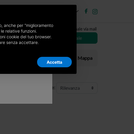
IT
ubblica annuncio
Accedi
×
nso, anche per “miglioramento
Ricevi copia del giornale via mail
le relative funzioni.
o
oni cookie del tuo browser.
Scegli giornale
nuare senza accettare.
Elenco
Mappa
Accetta
Ordine: