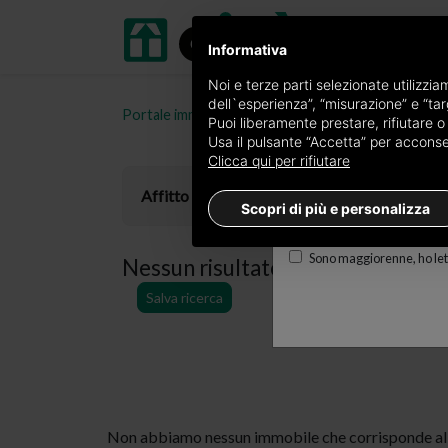
Informativa
Ricevi copia del giornal
Noi e terze parti selezionate utilizzi
dell`esperienza”, “misurazione” e “targ
Portale immobiliare oikia.it
Terreni agricoli in affi
Edizione
Puoi liberamente prestare, rifiutare 
Usa il pulsante “Accetta” per acconsent
×
Genova
Clicca qui per rifiutare
E-mail
Affitto
Scopri di più e personalizza
Sono maggiorenne, ho lett
Nessun risultato per
terreni agric
Salva ricerca
Non abbiamo nessun immobile che corrisponde alla