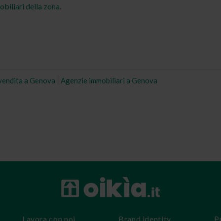
obiliari della zona
.
n vendita a Genova
Agenzie immobiliari a Genova
Lavora con noi
Brand identity
P