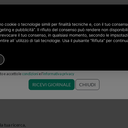
P
e via mail
amo cookie o tecnologie simili per finalità tecniche e, con il tuo conse
eting e pubblicità”. Il rifiuto del consenso può rendere non disponibili 
tto in provincia di Genova
Terreni agricoli in affitto a Genova
Lagacci
o revocare il tuo consenso, in qualsiasi momento, secondo le impsotazi
ire all`utilizzo di tali tecnologie. Usa il pulsante “Rifiuta” per conti
Terreni Agricoli
Prezzo
Filtri
o e accetto le
condizioni
e l'
informativa privacy
oli in affitto a Genova Lagaccio
RICEVI GIORNALE
CHIUDI
 tua ricerca,