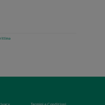
rittima
rivacy
Termini e Condizioni