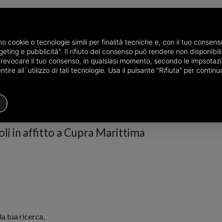
P
amo cookie o tecnologie simili per finalità tecniche e, con il tuo conse
eting e pubblicità”. Il rifiuto del consenso può rendere non disponibili 
tto in provincia di Ascoli Piceno
Terreni agricoli in affitto a Cupra Mari
o revocare il tuo consenso, in qualsiasi momento, secondo le impsotazi
ire all`utilizzo di tali tecnologie. Usa il pulsante “Rifiuta” per conti
Terreni Agricoli
Prezzo
Filtri
oli in affitto a Cupra Marittima
 tua ricerca,