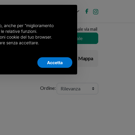
IT
ubblica annuncio
Accedi
nso, anche per “miglioramento
Ricevi copia del giornale via mail
le relative funzioni.
ttima
oni cookie del tuo browser.
Scegli giornale
nuare senza accettare.
Elenco
Mappa
Accetta
Ordine: