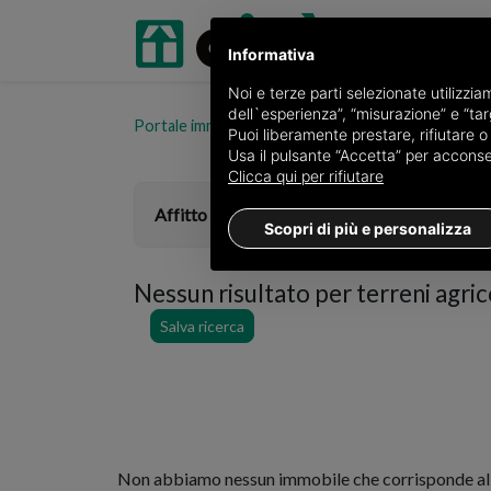
Informativa
Noi e terze parti selezionate utilizzi
dell`esperienza”, “misurazione” e “targ
Portale immobiliare oikia.it
Terreni agricoli in affi
Puoi liberamente prestare, rifiutare 
Usa il pulsante “Accetta” per acconsent
Clicca qui per rifiutare
Affitto
Scopri di più e personalizza
Nessun risultato per
terreni agric
Salva ricerca
Non abbiamo nessun immobile che corrisponde alla