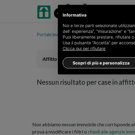
Informativa
Noi e terze parti selezionate utilizzi
dell`esperienza”, “misurazione” e “targ
Portale immobiliare oikia.it
Case in affitto in provi
Puoi liberamente prestare, rifiutare 
Usa il pulsante “Accetta” per acconsent
Clicca qui per rifiutare
Affitto
Scopri di più e personalizza
Nessun risultato per
case in affi
Non abbiamo nessun immobile che corrisponde alla
prova a modificare i filtri o
chiedi alle agenzie imm