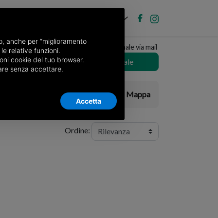
IT
ubblica annuncio
Accedi
nso, anche per “miglioramento
Ricevi copia del giornale via mail
le relative funzioni.
oni cookie del tuo browser.
Scegli giornale
nuare senza accettare.
Elenco
Mappa
Accetta
Ordine: