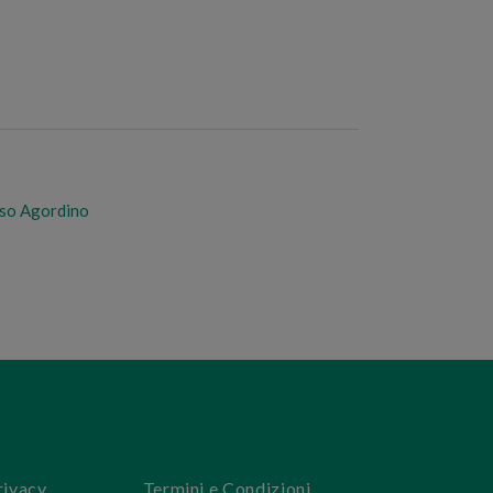
aso Agordino
rivacy
Termini e Condizioni