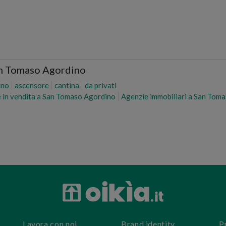
San Tomaso Agordino
ino
ascensore
cantina
da privati
 in vendita a San Tomaso Agordino
Agenzie immobiliari a San Tom
Lavora con noi
Brand identity
P