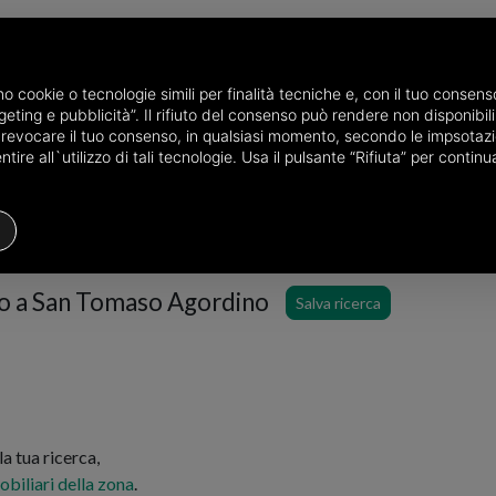
P
amo cookie o tecnologie simili per finalità tecniche e, con il tuo conse
eting e pubblicità”. Il rifiuto del consenso può rendere non disponibili 
ncia di Belluno
Case in affitto a San Tomaso Agordino
Scegli la zona
o revocare il tuo consenso, in qualsiasi momento, secondo le impsotazi
ire all`utilizzo di tali tecnologie. Usa il pulsante “Rifiuta” per conti
Residenziale
Prezzo
Filtri
tto a San Tomaso Agordino
Salva ricerca
 tua ricerca,
obiliari della zona
.