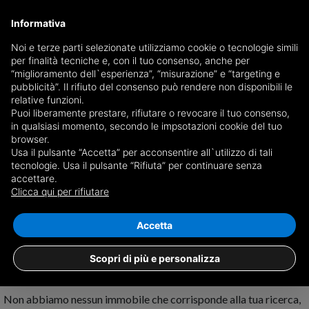
Informativa
Noi e terze parti selezionate utilizziamo cookie o tecnologie simili
per finalità tecniche e, con il tuo consenso, anche per
Ricevi copia del giornale via mail
“miglioramento dell`esperienza”, “misurazione” e “targeting e
Scegli giornale
pubblicità”. Il rifiuto del consenso può rendere non disponibili le
relative funzioni.
Puoi liberamente prestare, rifiutare o revocare il tuo consenso,
in qualsiasi momento, secondo le impsotazioni cookie del tuo
browser.
Usa il pulsante “Accetta” per acconsentire all`utilizzo di tali
tecnologie. Usa il pulsante “Rifiuta” per continuare senza
accettare.
Nessun risultato per
case in affitto a Riesi
Clicca qui per rifiutare
Salva ricerca
Accetta
Scopri di più e personalizza
Non abbiamo nessun immobile che corrisponde alla tua ricerca,