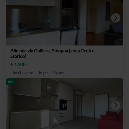
Bilocale via Galliera, Bologna (zona Centro
Storico)
€ 1.300
2
2 locali
60 m
1 bagno
3° piano
RIV.