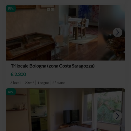
RIV.
Trilocale Bologna (zona Costa Saragozza)
€ 2.300
2
3 locali
90 m
1 bagno
2° piano
RIV.