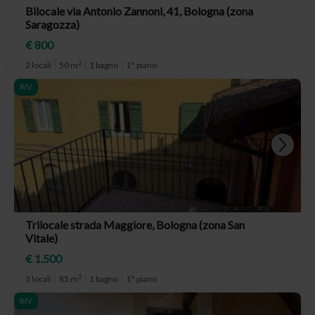
Bilocale via Antonio Zannoni, 41, Bologna (zona
Saragozza)
€ 800
2
2 locali
50 m
1 bagno
1° piano
RIV.
Trilocale strada Maggiore, Bologna (zona San
Vitale)
€ 1.500
2
3 locali
85 m
1 bagno
1° piano
RIV.