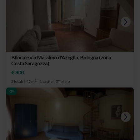
Bilocale via Massimo d'Azeglio, Bologna (zona
Costa Saragozza)
€ 800
2
2 locali
45 m
1 bagno
3° piano
RIV.