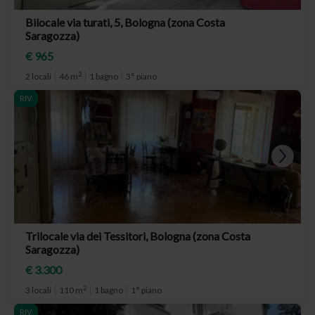
Bilocale via turati, 5, Bologna (zona Costa
Saragozza)
€ 965
2
2 locali
46 m
1 bagno
3° piano
RIV.
Trilocale via dei Tessitori, Bologna (zona Costa
Saragozza)
€ 3.300
2
3 locali
110 m
1 bagno
1° piano
RIV.