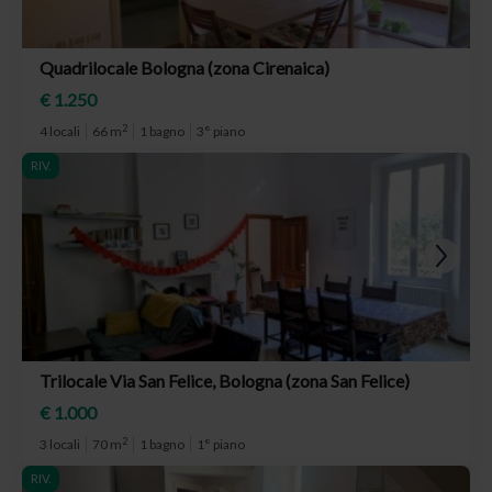
Quadrilocale Bologna (zona Cirenaica)
€ 1.250
2
4 locali
66 m
1 bagno
3° piano
RIV.
Trilocale Via San Felice, Bologna (zona San Felice)
€ 1.000
2
3 locali
70 m
1 bagno
1° piano
RIV.