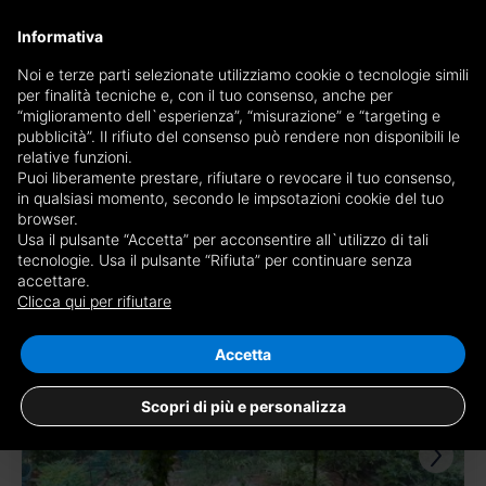
×
Informativa
Ricevi copia del giornale via mail
Noi e terze parti selezionate utilizziamo cookie o tecnologie simili
per finalità tecniche e, con il tuo consenso, anche per
Ricevi copia del giornale via mail
Edizione
“miglioramento dell`esperienza”, “misurazione” e “targeting e
Scegli giornale
pubblicità”. Il rifiuto del consenso può rendere non disponibili le
×
Bologna Prestige
×
Bologna quindicinale
relative funzioni.
Puoi liberamente prestare, rifiutare o revocare il tuo consenso,
in qualsiasi momento, secondo le impsotazioni cookie del tuo
E-mail
browser.
Usa il pulsante “Accetta” per acconsentire all`utilizzo di tali
tecnologie. Usa il pulsante “Rifiuta” per continuare senza
accettare.
586 risultati per
case in affitto in
Sono maggiorenne, ho letto e accetto le
condizioni
e l'
informativa
Clicca qui per rifiutare
provincia di Bologna
privacy
Salva ricerca
RICEVI GIORNALE
CHIUDI
Accetta
TOP
Scopri di più e personalizza