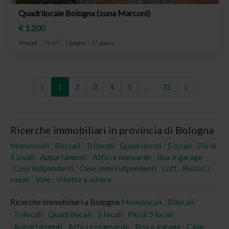
Quadrilocale Bologna (zona Marconi)
€ 1.200
2
4 locali
75 m
1 bagno
1° piano
1
2
3
4
5
...
31
Ricerche immobiliari in provincia di Bologna
Monolocali
Bilocali
Trilocali
Quadrilocali
5 locali
Più di
5 locali
Appartamenti
Attici e mansarde
Box e garage
Case indipendenti
Case semi indipendenti
Loft
Rustici /
casali
Ville
Villette a schera
Ricerche immobiliari a Bologna
Monolocali
Bilocali
Trilocali
Quadrilocali
5 locali
Più di 5 locali
Appartamenti
Attici e mansarde
Box e garage
Case