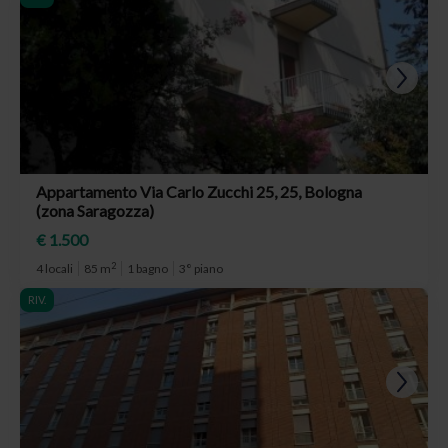
Appartamento Via Carlo Zucchi 25, 25, Bologna
(zona Saragozza)
€ 1.500
2
4 locali
85 m
1 bagno
3° piano
RIV.