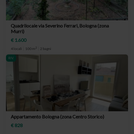
Quadrilocale via Severino Ferrari, Bologna (zona
Murri)
€ 1.600
2
4 locali
100 m
2 bagni
RIV.
Appartamento Bologna (zona Centro Storico)
€ 828