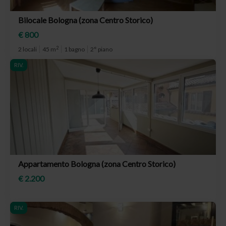
Bilocale Bologna (zona Centro Storico)
€ 800
2
2 locali
45 m
1 bagno
2° piano
RIV.
Appartamento Bologna (zona Centro Storico)
€ 2.200
RIV.