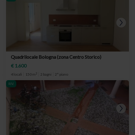
Quadrilocale Bologna (zona Centro Storico)
€ 1.600
2
4 locali
150 m
2 bagni
2° piano
RIV.