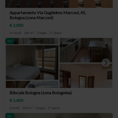
Appartamento Via Guglielmo Marconi, 45,
Bologna (zona Marconi)
€ 2.000
2
5+ locali
185 m
2 bagni
5° piano
RIV.
Bilocale Bologna (zona Bolognina)
€ 1.400
2
2 locali
100 m
2 bagni
2° piano
RIV.