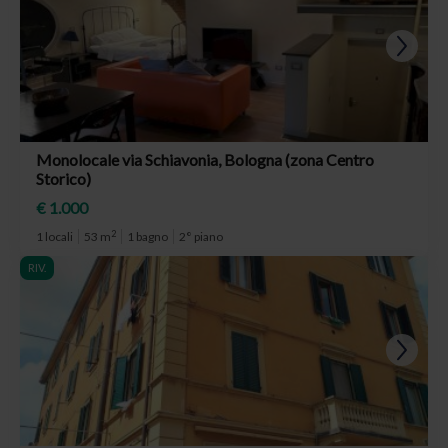
Monolocale via Schiavonia, Bologna (zona Centro
Storico)
€ 1.000
2
1 locali
53 m
1 bagno
2° piano
RIV.