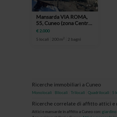
Mansarda VIA ROMA,
55, Cuneo (zona Centro
Storico)
€ 2.000
2
5 locali
200 m
2 bagni
Ricerche immobiliari a Cuneo
Monolocali
Bilocali
Trilocali
Quadrilocali
5 
Ricerche correlate di affitto attici
Attici e mansarde in affitto a Cuneo con:
giardino