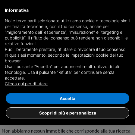
Informativa
Noi e terze parti selezionate utilizziamo cookie o tecnologie simili
per finalità tecniche e, con il tuo consenso, anche per
Ricevi copia del giornale via mail
“miglioramento dell`esperienza”, “misurazione” e “targeting e
Scegli giornale
pubblicità”. Il rifiuto del consenso può rendere non disponibili le
relative funzioni.
Puoi liberamente prestare, rifiutare o revocare il tuo consenso,
in qualsiasi momento, secondo le impsotazioni cookie del tuo
browser.
Usa il pulsante “Accetta” per acconsentire all`utilizzo di tali
tecnologie. Usa il pulsante “Rifiuta” per continuare senza
accettare.
Nessun risultato per
trilocali con cantina
Clicca qui per rifiutare
in vendita a Parre
Salva ricerca
Accetta
Scopri di più e personalizza
Non abbiamo nessun immobile che corrisponde alla tua ricerca,