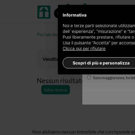
Informativa
Ricevi copia del giornal
Noi e terze parti selezionate utilizzi
dell`esperienza”, “misurazione” e “targ
Portale immobiliare oikia.it
Case in vendita in prov
Edizione
Puoi liberamente prestare, rifiutare 
Usa il pulsante “Accetta” per acconsent
×
Aosta
Clicca qui per rifiutare
E-mail
Vendita
Scopri di più e personalizza
Sono maggiorenne, ho lett
Nessun risultato per
case con asc
Salva ricerca
Non abbiamo nessun immobile che corrisponde alla