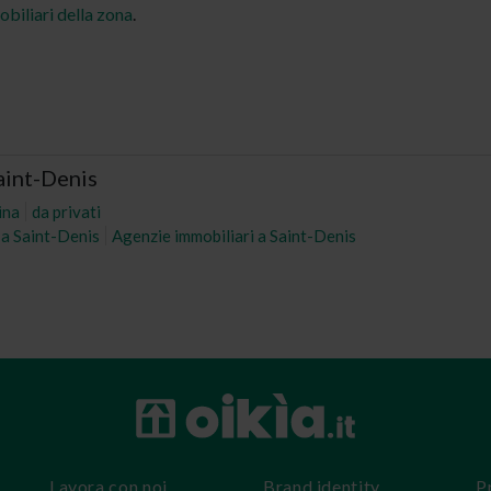
obiliari della zona
.
aint-Denis
ina
da privati
o a Saint-Denis
Agenzie immobiliari a Saint-Denis
Lavora con noi
Brand identity
P