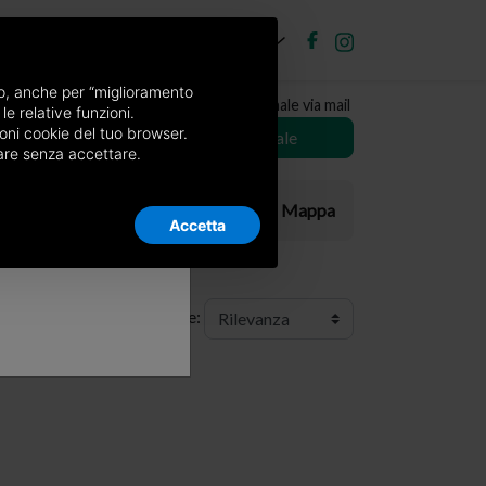
IT
ubblica annuncio
Accedi
×
nso, anche per “miglioramento
Ricevi copia del giornale via mail
le relative funzioni.
oni cookie del tuo browser.
Scegli giornale
nuare senza accettare.
Elenco
Mappa
Accetta
Ordine: