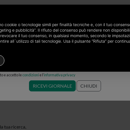
P
e via mail
amo cookie o tecnologie simili per finalità tecniche e, con il tuo conse
eting e pubblicità”. Il rifiuto del consenso può rendere non disponibili 
incia di Aosta
Case in vendita a Saint-Denis
o revocare il tuo consenso, in qualsiasi momento, secondo le impsotazi
ire all`utilizzo di tali tecnologie. Usa il pulsante “Rifiuta” per conti
Residenziale
Prezzo
Filtri
o e accetto le
condizioni
e l'
informativa privacy
ensore in vendita a Saint-Denis
RICEVI GIORNALE
CHIUDI
 tua ricerca,