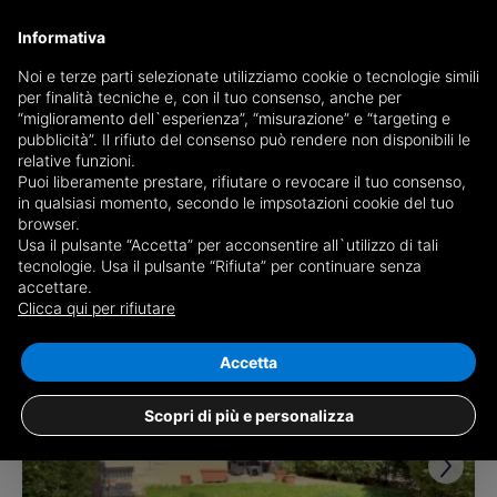
Informativa
Noi e terze parti selezionate utilizziamo cookie o tecnologie simili
per finalità tecniche e, con il tuo consenso, anche per
Ricevi copia del giornale via mail
“miglioramento dell`esperienza”, “misurazione” e “targeting e
Scegli giornale
pubblicità”. Il rifiuto del consenso può rendere non disponibili le
relative funzioni.
Puoi liberamente prestare, rifiutare o revocare il tuo consenso,
in qualsiasi momento, secondo le impsotazioni cookie del tuo
browser.
Usa il pulsante “Accetta” per acconsentire all`utilizzo di tali
tecnologie. Usa il pulsante “Rifiuta” per continuare senza
accettare.
2 risultati per
case con cantina in vendita a
Clicca qui per rifiutare
Mairano
Salva ricerca
Accetta
Scopri di più e personalizza