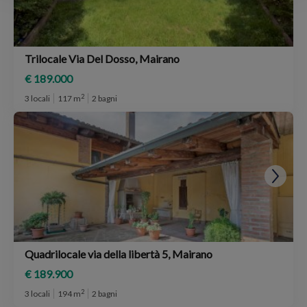
Trilocale Via Del Dosso, Mairano
€ 189.000
2
3 locali
117 m
2 bagni
Quadrilocale via della libertà 5, Mairano
€ 189.900
2
3 locali
194 m
2 bagni