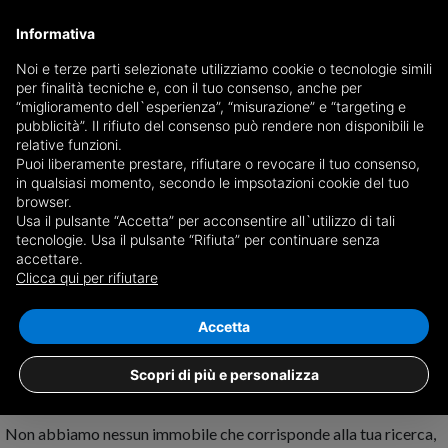
Informativa
Noi e terze parti selezionate utilizziamo cookie o tecnologie simili
per finalità tecniche e, con il tuo consenso, anche per
Ricevi copia del giornale via mail
“miglioramento dell`esperienza”, “misurazione” e “targeting e
Scegli giornale
pubblicità”. Il rifiuto del consenso può rendere non disponibili le
relative funzioni.
Puoi liberamente prestare, rifiutare o revocare il tuo consenso,
in qualsiasi momento, secondo le impsotazioni cookie del tuo
browser.
Usa il pulsante “Accetta” per acconsentire all`utilizzo di tali
tecnologie. Usa il pulsante “Rifiuta” per continuare senza
accettare.
Nessun risultato per
case con ascensore
Clicca qui per rifiutare
in vendita a Castelspina
Salva ricerca
Accetta
Scopri di più e personalizza
Non abbiamo nessun immobile che corrisponde alla tua ricerca,