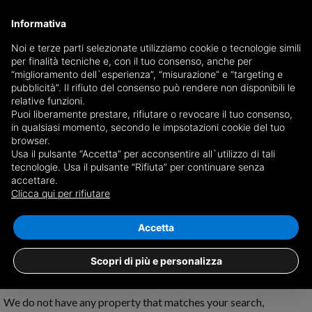
Informativa
Noi e terze parti selezionate utilizziamo cookie o tecnologie simili
per finalità tecniche e, con il tuo consenso, anche per
Receive a copy of the newspaper by mail
“miglioramento dell`esperienza”, “misurazione” e “targeting e
Choose newspaper
pubblicità”. Il rifiuto del consenso può rendere non disponibili le
relative funzioni.
Puoi liberamente prestare, rifiutare o revocare il tuo consenso,
in qualsiasi momento, secondo le impsotazioni cookie del tuo
browser.
Usa il pulsante “Accetta” per acconsentire all`utilizzo di tali
tecnologie. Usa il pulsante “Rifiuta” per continuare senza
accettare.
No results for
properties for sale in
Clicca qui per rifiutare
Villasor
Save search
Accetta
Scopri di più e personalizza
We do not have any property that matches your search,