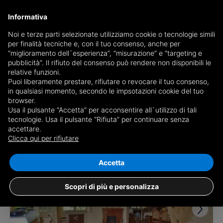
Informativa
Noi e terze parti selezionate utilizziamo cookie o tecnologie simili
per finalità tecniche e, con il tuo consenso, anche per
Receive a copy of the newspaper by mail
“miglioramento dell`esperienza”, “misurazione” e “targeting e
Choose newspaper
pubblicità”. Il rifiuto del consenso può rendere non disponibili le
relative funzioni.
Puoi liberamente prestare, rifiutare o revocare il tuo consenso,
in qualsiasi momento, secondo le impsotazioni cookie del tuo
browser.
Usa il pulsante “Accetta” per acconsentire all`utilizzo di tali
tecnologie. Usa il pulsante “Rifiuta” per continuare senza
accettare.
1 result for
properties for sale in
Clicca qui per rifiutare
Vallesaccarda
Save search
Accetta
Scopri di più e personalizza