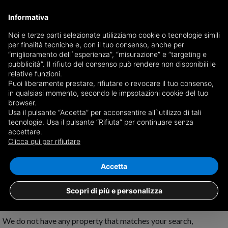
Informativa
Noi e terze parti selezionate utilizziamo cookie o tecnologie simili
per finalità tecniche e, con il tuo consenso, anche per
Receive a copy of the newspaper by mail
“miglioramento dell`esperienza”, “misurazione” e “targeting e
Choose newspaper
pubblicità”. Il rifiuto del consenso può rendere non disponibili le
relative funzioni.
Puoi liberamente prestare, rifiutare o revocare il tuo consenso,
in qualsiasi momento, secondo le impsotazioni cookie del tuo
browser.
Usa il pulsante “Accetta” per acconsentire all`utilizzo di tali
tecnologie. Usa il pulsante “Rifiuta” per continuare senza
accettare.
No results for
properties for sale in
Clicca qui per rifiutare
Succivo
Save search
Accetta
Scopri di più e personalizza
We do not have any property that matches your search,