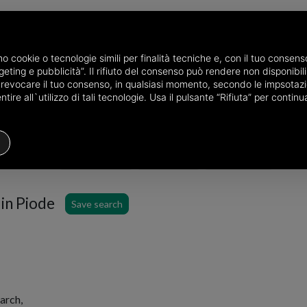
amo cookie o tecnologie simili per finalità tecniche e, con il tuo conse
eting e pubblicità”. Il rifiuto del consenso può rendere non disponibili 
he province of Vercelli
Properties for sale in Piode
o revocare il tuo consenso, in qualsiasi momento, secondo le impsotazi
ire all`utilizzo di tali tecnologie. Usa il pulsante “Rifiuta” per conti
Houses
Price
Filters
 in Piode
Save search
arch,