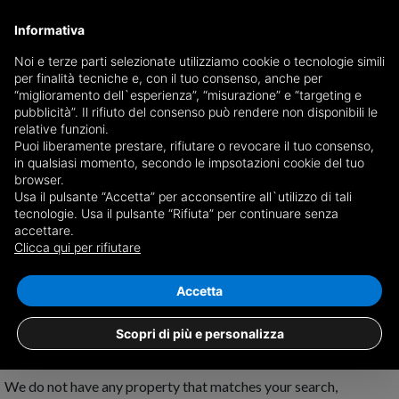
Informativa
Noi e terze parti selezionate utilizziamo cookie o tecnologie simili
per finalità tecniche e, con il tuo consenso, anche per
Receive a copy of the newspaper by mail
“miglioramento dell`esperienza”, “misurazione” e “targeting e
Choose newspaper
pubblicità”. Il rifiuto del consenso può rendere non disponibili le
relative funzioni.
Puoi liberamente prestare, rifiutare o revocare il tuo consenso,
in qualsiasi momento, secondo le impsotazioni cookie del tuo
browser.
Usa il pulsante “Accetta” per acconsentire all`utilizzo di tali
tecnologie. Usa il pulsante “Rifiuta” per continuare senza
accettare.
No results for
properties for sale in
Clicca qui per rifiutare
Nusco
Save search
Accetta
Scopri di più e personalizza
We do not have any property that matches your search,