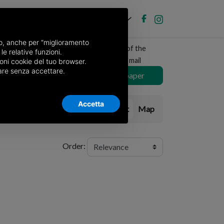
EN
Post new ad
Log in
nso, anche per “miglioramento
Receive a copy of the
le relative funzioni.
newspaper by mail
oni cookie del tuo browser.
nuare senza accettare.
Choose newspaper
Accetta
List
Map
Order: