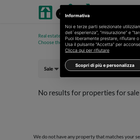
Informativa
Noi e terze parti selezionate utilizzi
dell`esperienza”, “misurazione” e “targ
Real estate portal oikia.it
Properties for sale in t
Puoi liberamente prestare, rifiutare 
Choose the area
Usa il pulsante “Accetta” per acconsent
Clicca qui per rifiutare
Scopri di più e personalizza
Sale
No results for
properties for sal
We do not have any property that matches your se