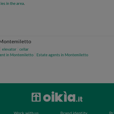
ies in the area
.
s Montemiletto
elevator
cellar
rent in Montemiletto
Estate agents in Montemiletto
Work with us
Brand identity
Pr