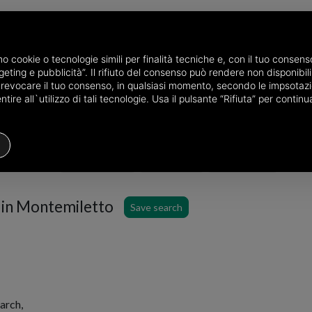
amo cookie o tecnologie simili per finalità tecniche e, con il tuo conse
eting e pubblicità”. Il rifiuto del consenso può rendere non disponibili 
he province of Avellino
Properties for sale in Montemiletto
o revocare il tuo consenso, in qualsiasi momento, secondo le impsotazi
ire all`utilizzo di tali tecnologie. Usa il pulsante “Rifiuta” per conti
Houses
Price
Filters
e in Montemiletto
Save search
arch,