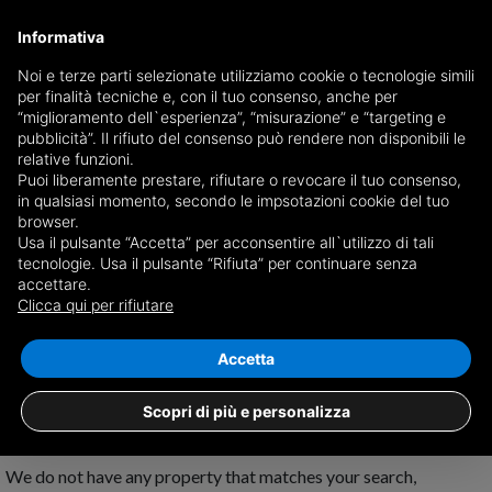
Informativa
Noi e terze parti selezionate utilizziamo cookie o tecnologie simili
per finalità tecniche e, con il tuo consenso, anche per
Receive a copy of the newspaper by mail
“miglioramento dell`esperienza”, “misurazione” e “targeting e
Choose newspaper
pubblicità”. Il rifiuto del consenso può rendere non disponibili le
relative funzioni.
Puoi liberamente prestare, rifiutare o revocare il tuo consenso,
in qualsiasi momento, secondo le impsotazioni cookie del tuo
browser.
Usa il pulsante “Accetta” per acconsentire all`utilizzo di tali
tecnologie. Usa il pulsante “Rifiuta” per continuare senza
accettare.
No results for
properties for sale in
Clicca qui per rifiutare
Marineo
Save search
Accetta
Scopri di più e personalizza
We do not have any property that matches your search,