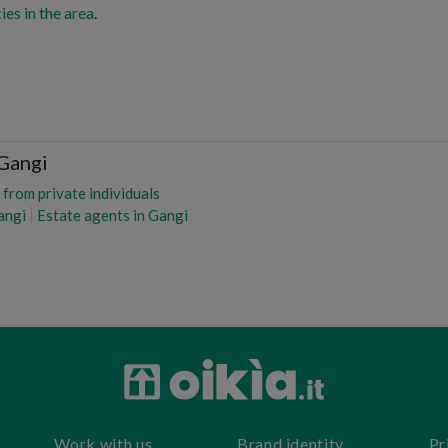
ies in the area
.
 Gangi
from private individuals
angi
Estate agents in Gangi
Work with us
Brand identity
Pr