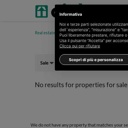
Informativa
Noi e terze parti selezionate utilizzi
dell`esperienza”, “misurazione” e “targ
Real estate portal oikia.it
Properties for sale in 
Puoi liberamente prestare, rifiutare 
Usa il pulsante “Accetta” per acconsent
Clicca qui per rifiutare
Scopri di più e personalizza
Sale
No results for
properties for sale
We do not have any property that matches your se