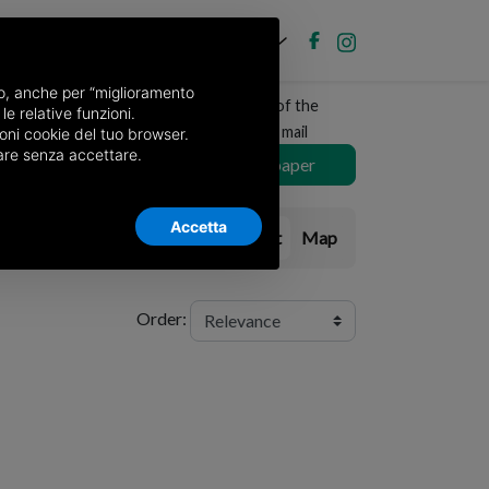
EN
Post new ad
Log in
nso, anche per “miglioramento
Receive a copy of the
le relative funzioni.
newspaper by mail
oni cookie del tuo browser.
nuare senza accettare.
Choose newspaper
Accetta
List
Map
Order: