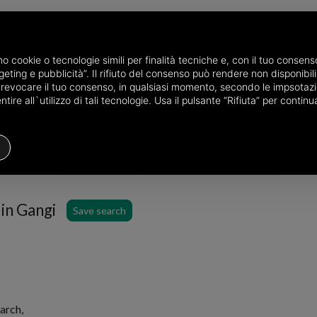
amo cookie o tecnologie simili per finalità tecniche e, con il tuo conse
eting e pubblicità”. Il rifiuto del consenso può rendere non disponibili 
the province of Palermo
Properties for sale in Gangi
o revocare il tuo consenso, in qualsiasi momento, secondo le impsotazi
ire all`utilizzo di tali tecnologie. Usa il pulsante “Rifiuta” per conti
Houses
Price
Filters
 in Gangi
Save search
arch,