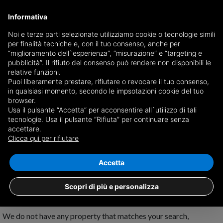
Informativa
Noi e terze parti selezionate utilizziamo cookie o tecnologie simili
per finalità tecniche e, con il tuo consenso, anche per
Receive a copy of the newspaper by mail
“miglioramento dell`esperienza”, “misurazione” e “targeting e
Choose newspaper
pubblicità”. Il rifiuto del consenso può rendere non disponibili le
relative funzioni.
Puoi liberamente prestare, rifiutare o revocare il tuo consenso,
in qualsiasi momento, secondo le impsotazioni cookie del tuo
browser.
Usa il pulsante “Accetta” per acconsentire all`utilizzo di tali
tecnologie. Usa il pulsante “Rifiuta” per continuare senza
accettare.
No results for
properties for sale in
Clicca qui per rifiutare
Cesinali
Save search
Accetta
Scopri di più e personalizza
We do not have any property that matches your search,