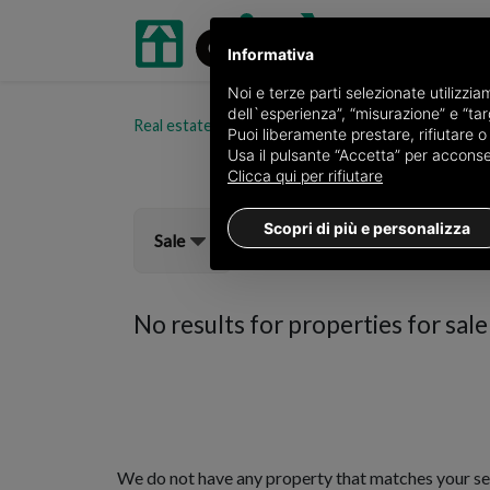
Informativa
Noi e terze parti selezionate utilizzi
dell`esperienza”, “misurazione” e “targ
Real estate portal oikia.it
Properties for sale in t
Puoi liberamente prestare, rifiutare 
Usa il pulsante “Accetta” per acconsent
Clicca qui per rifiutare
Scopri di più e personalizza
Sale
No results for
properties for sale
We do not have any property that matches your se