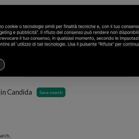
amo cookie o tecnologie simili per finalità tecniche e, con il tuo conse
eting e pubblicità”. Il rifiuto del consenso può rendere non disponibili 
he province of Avellino
Properties for sale in Candida
o revocare il tuo consenso, in qualsiasi momento, secondo le impsotazi
ire all`utilizzo di tali tecnologie. Usa il pulsante “Rifiuta” per conti
Houses
Price
Filters
 in Candida
Save search
arch,