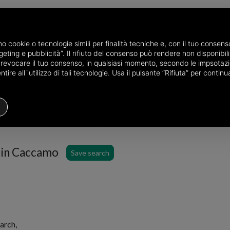
amo cookie o tecnologie simili per finalità tecniche e, con il tuo conse
eting e pubblicità”. Il rifiuto del consenso può rendere non disponibili 
the province of Palermo
Properties for sale in Caccamo
o revocare il tuo consenso, in qualsiasi momento, secondo le impsotazi
ire all`utilizzo di tali tecnologie. Usa il pulsante “Rifiuta” per conti
Houses
Price
Filters
e in Caccamo
Save search
arch,