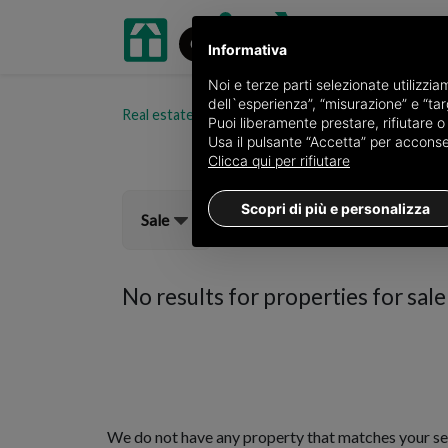
Informativa
Noi e terze parti selezionate utilizzi
dell`esperienza”, “misurazione” e “targ
Real estate portal oikia.it
Properties for sale in 
Puoi liberamente prestare, rifiutare 
Usa il pulsante “Accetta” per acconsent
Clicca qui per rifiutare
Scopri di più e personalizza
Sale
No results for
properties for sal
We do not have any property that matches your se