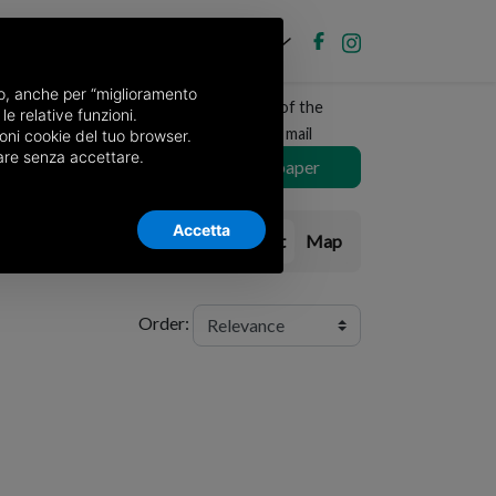
EN
Post new ad
Log in
nso, anche per “miglioramento
Receive a copy of the
le relative funzioni.
newspaper by mail
oni cookie del tuo browser.
nuare senza accettare.
Choose newspaper
Accetta
List
Map
Order: