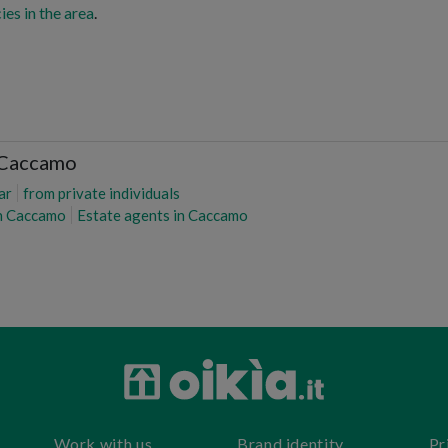
ies in the area
.
s Caccamo
ar
from private individuals
in Caccamo
Estate agents in Caccamo
Work with us
Brand identity
Pr