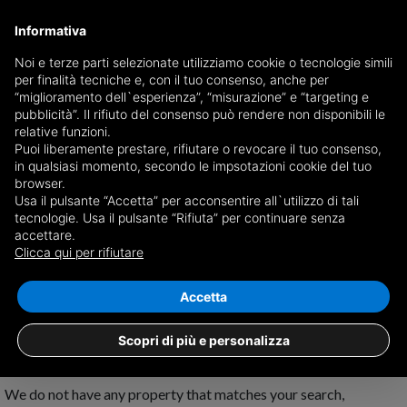
Informativa
Noi e terze parti selezionate utilizziamo cookie o tecnologie simili
per finalità tecniche e, con il tuo consenso, anche per
Receive a copy of the newspaper by mail
“miglioramento dell`esperienza”, “misurazione” e “targeting e
Choose newspaper
pubblicità”. Il rifiuto del consenso può rendere non disponibili le
relative funzioni.
Puoi liberamente prestare, rifiutare o revocare il tuo consenso,
in qualsiasi momento, secondo le impsotazioni cookie del tuo
browser.
Usa il pulsante “Accetta” per acconsentire all`utilizzo di tali
tecnologie. Usa il pulsante “Rifiuta” per continuare senza
accettare.
No results for
properties for sale in
Clicca qui per rifiutare
Bolognetta
Save search
Accetta
Scopri di più e personalizza
We do not have any property that matches your search,