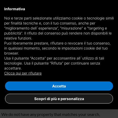
×
Informativa
Receive a copy of the newspaper by mail
Noi e terze parti selezionate utilizziamo cookie o tecnologie simili
per finalità tecniche e, con il tuo consenso, anche per
Receive a copy of the newspaper by mail
Edition
“miglioramento dell`esperienza”, “misurazione” e “targeting e
Choose newspaper
pubblicità”. Il rifiuto del consenso può rendere non disponibili le
×
Cuneo
relative funzioni.
Puoi liberamente prestare, rifiutare o revocare il tuo consenso,
E-mail
in qualsiasi momento, secondo le impsotazioni cookie del tuo
browser.
Usa il pulsante “Accetta” per acconsentire all`utilizzo di tali
I am of age, I have read and accept the
conditions
and
privacy
tecnologie. Usa il pulsante “Rifiuta” per continuare senza
accettare.
No results for
properties for sale in
disclaimer
Clicca qui per rifiutare
Bagnasco
Save search
RECEIVE NEWSPAPER
CLOSE
Accetta
Scopri di più e personalizza
We do not have any property that matches your search,