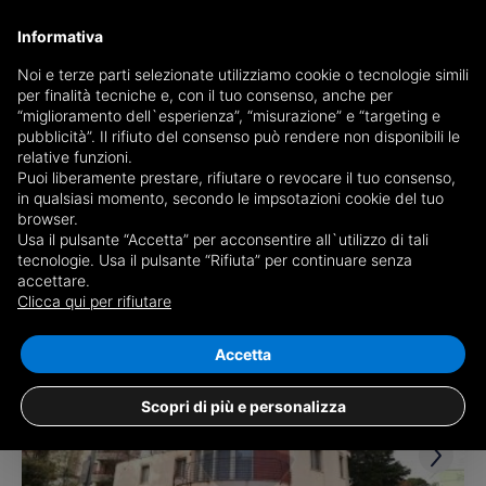
Informativa
Noi e terze parti selezionate utilizziamo cookie o tecnologie simili
per finalità tecniche e, con il tuo consenso, anche per
Receive a copy of the newspaper by mail
“miglioramento dell`esperienza”, “misurazione” e “targeting e
Choose newspaper
pubblicità”. Il rifiuto del consenso può rendere non disponibili le
relative funzioni.
Puoi liberamente prestare, rifiutare o revocare il tuo consenso,
in qualsiasi momento, secondo le impsotazioni cookie del tuo
browser.
Usa il pulsante “Accetta” per acconsentire all`utilizzo di tali
tecnologie. Usa il pulsante “Rifiuta” per continuare senza
accettare.
2 results for
detached houses for sale in
Clicca qui per rifiutare
Matera
Save search
Accetta
Scopri di più e personalizza