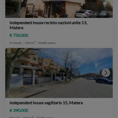
Independent house recinto nazioni unite 13,
Matera
€ 750.000
2
5+ locals
250 m
3 bathrooms
Independent house sagittario 15, Matera
€ 390.000
2
5 locals
160 m
2 bathrooms