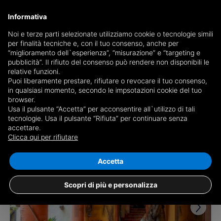
Informativa
Noi e terze parti selezionate utilizziamo cookie o tecnologie simili
per finalità tecniche e, con il tuo consenso, anche per
Receive a copy of the newspaper by mail
“miglioramento dell`esperienza”, “misurazione” e “targeting e
Choose newspaper
pubblicità”. Il rifiuto del consenso può rendere non disponibili le
relative funzioni.
Puoi liberamente prestare, rifiutare o revocare il tuo consenso,
in qualsiasi momento, secondo le impsotazioni cookie del tuo
browser.
Usa il pulsante “Accetta” per acconsentire all`utilizzo di tali
tecnologie. Usa il pulsante “Rifiuta” per continuare senza
accettare.
1 result for
detached houses for sale in
Clicca qui per rifiutare
Buronzo
Save search
Accetta
Scopri di più e personalizza