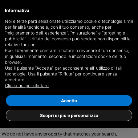
Informativa
Noi e terze parti selezionate utilizziamo cookie o tecnologie simili
per finalità tecniche e, con il tuo consenso, anche per
Receive a copy of the newspaper by mail
“miglioramento dell`esperienza”, “misurazione” e “targeting e
Choose newspaper
pubblicità”. Il rifiuto del consenso può rendere non disponibili le
relative funzioni.
Puoi liberamente prestare, rifiutare o revocare il tuo consenso,
in qualsiasi momento, secondo le impsotazioni cookie del tuo
browser.
Usa il pulsante “Accetta” per acconsentire all`utilizzo di tali
tecnologie. Usa il pulsante “Rifiuta” per continuare senza
accettare.
No results for
properties for rent in
Clicca qui per rifiutare
Belforte Monferrato
Save search
Accetta
Scopri di più e personalizza
We do not have any property that matches your search,