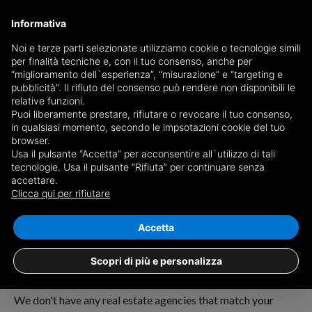
Informativa
Noi e terze parti selezionate utilizziamo cookie o tecnologie simili
per finalità tecniche e, con il tuo consenso, anche per
“miglioramento dell`esperienza”, “misurazione” e “targeting e
pubblicità”. Il rifiuto del consenso può rendere non disponibili le
relative funzioni.
Puoi liberamente prestare, rifiutare o revocare il tuo consenso,
in qualsiasi momento, secondo le impsotazioni cookie del tuo
browser.
Usa il pulsante “Accetta” per acconsentire all`utilizzo di tali
tecnologie. Usa il pulsante “Rifiuta” per continuare senza
accettare.
Order:
Clicca qui per rifiutare
No results for
estate agents in Toro
Accetta
Scopri di più e personalizza
We don't have any real estate agencies that match your