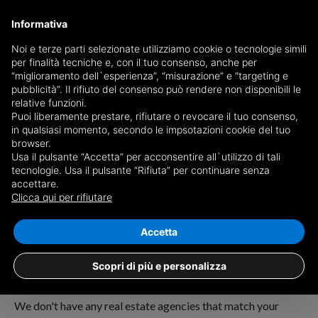
Informativa
Noi e terze parti selezionate utilizziamo cookie o tecnologie simili
per finalità tecniche e, con il tuo consenso, anche per
“miglioramento dell`esperienza”, “misurazione” e “targeting e
pubblicità”. Il rifiuto del consenso può rendere non disponibili le
relative funzioni.
Puoi liberamente prestare, rifiutare o revocare il tuo consenso,
in qualsiasi momento, secondo le impsotazioni cookie del tuo
browser.
Usa il pulsante “Accetta” per acconsentire all`utilizzo di tali
tecnologie. Usa il pulsante “Rifiuta” per continuare senza
accettare.
Order:
Clicca qui per rifiutare
No results for
estate agents in Fobello
Accetta
Scopri di più e personalizza
We don't have any real estate agencies that match your