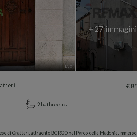
+ 27 immagin
1
/30
atteri
€ 8
2 bathrooms
aese di Gratteri, attraente BORGO nel Parco delle Madonie, immerso