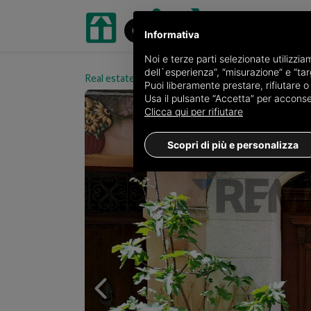
Informativa
Noi e terze parti selezionate utilizzi
dell`esperienza”, “misurazione” e “targ
Real estate portal oikia.it
Detached houses for sal
Puoi liberamente prestare, rifiutare 
Usa il pulsante “Accetta” per acconsent
Clicca qui per rifiutare
Scopri di più e personalizza