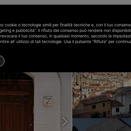
amo cookie o tecnologie simili per finalità tecniche e, con il tuo conse
eting e pubblicità”. Il rifiuto del consenso può rendere non disponibili 
e in the province of Palermo
Detached houses for sale in Gratteri
o revocare il tuo consenso, in qualsiasi momento, secondo le impsotazi
ire all`utilizzo di tali tecnologie. Usa il pulsante “Rifiuta” per conti