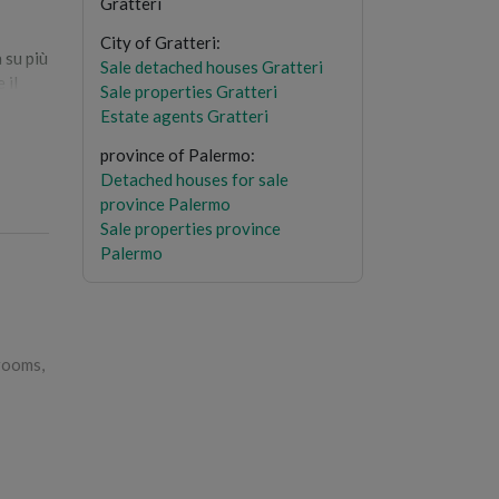
Gratteri
City of Gratteri
:
 su più
Sale detached houses Gratteri
 il
Sale properties Gratteri
Estate agents Gratteri
province of Palermo
:
Detached houses for sale
e
province Palermo
Sale properties province
Palermo
iano
rooms,
e agli