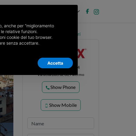
EN
Post new ad
Log in
nso, anche per “miglioramento
le relative funzioni.
Independent house via Ruggeri 7, Gratteri
oni cookie del tuo browser.
nuare senza accettare.
Accetta
RE/MAX City Home 14
Via della Libertà, 86, Palermo
Show Phone
Show Mobile