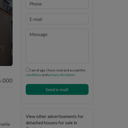
i
I am of age, I have read and accept the
conditions
and
privacy disclaimer
5.000
View other advertisements for
detached houses for sale in
 nella