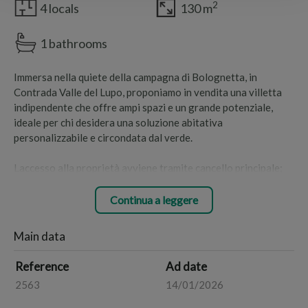
2
4 locals
130 m
1 bathrooms
Immersa nella quiete della campagna di Bolognetta, in
Contrada Valle del Lupo, proponiamo in vendita una villetta
indipendente che offre ampi spazi e un grande potenziale,
ideale per chi desidera una soluzione abitativa
personalizzabile e circondata dal verde.
Laccesso alla proprietà avviene tramite cancello principale;
una breve salita conduce direttamente allabitazione,
garantendo privacy e tranquillità.
Continua a leggere
La villetta si sviluppa interamente su un unico livello e si
Main data
distingue per ambienti ampi e luminosi, facilmente adattabili
alle esigenze di chi la abiterà.
Reference
Ad date
2563
14/01/2026
Allingresso troviamo una cucina spaziosa e ben illuminata,
grazie alla presenza di due finestre che assicurano unottima