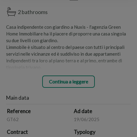
2 bathrooms
Casa indipendente con giardino a Nuxis - l'agenzia Green
Home Immobiliare ha il piacere di proporre una casa singola
su due livelli con giardino.
Limmobile è situato al centro del paese con tutti i principali
servizi nelle vicinanze ed è suddiviso in due appartamenti
indipendenti tra loro al piano terra e al primo, entrambe di
tipologia trivano.
L'immobile è composto:
- al piano terra da un ampio soggiorno, una cucina abitabile,
Continua a leggere
una camera da letto matrimoniale, una camera singola, un
bagno oltre a unampia veranda coperta e un barbecue;
Main data
- al primo piano, a cui si accede tramite una scala esterna da
un soggiorno, una cucina abitabile, una camera da letto
Reference
Ad date
matrimoniale, una camera singola, un bagno ed unampia e
GT62
19/06/2025
panoramica terrazza.
Completa la proprietà uno splendido giardino di circa 300 mq
Contract
Typology
con alberi da frutto e un pozzo.