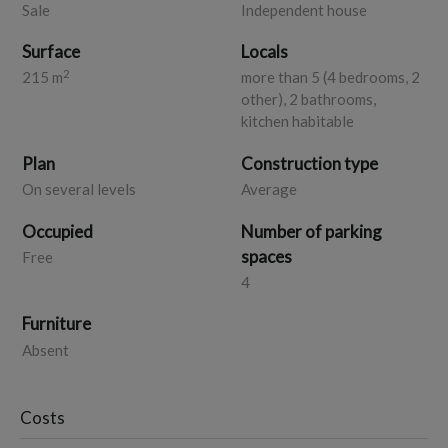
Sale
Independent house
Ape in fase di definizione
Rif. GT62
Surface
Locals
2
215 m
more than 5 (4 bedrooms, 2
other), 2 bathrooms,
kitchen habitable
Plan
Construction type
On several levels
Average
Occupied
Number of parking
spaces
Free
4
Furniture
Absent
Costs