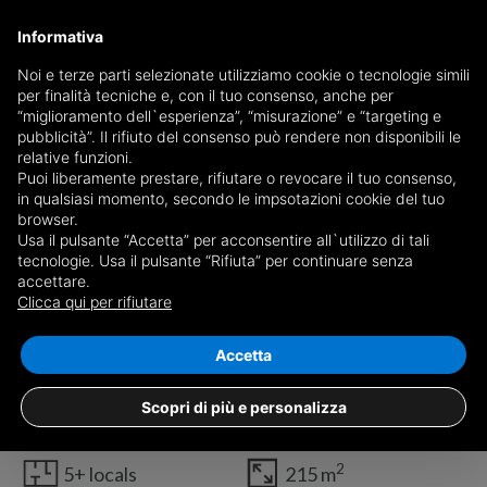
Informativa
Noi e terze parti selezionate utilizziamo cookie o tecnologie simili
per finalità tecniche e, con il tuo consenso, anche per
“miglioramento dell`esperienza”, “misurazione” e “targeting e
pubblicità”. Il rifiuto del consenso può rendere non disponibili le
relative funzioni.
Puoi liberamente prestare, rifiutare o revocare il tuo consenso,
in qualsiasi momento, secondo le impsotazioni cookie del tuo
browser.
Usa il pulsante “Accetta” per acconsentire all`utilizzo di tali
tecnologie. Usa il pulsante “Rifiuta” per continuare senza
accettare.
Clicca qui per rifiutare
1
/19
Accetta
Independent house Via San Pietro, Nuxis
€ 159.000
Scopri di più e personalizza
2
5+ locals
215 m