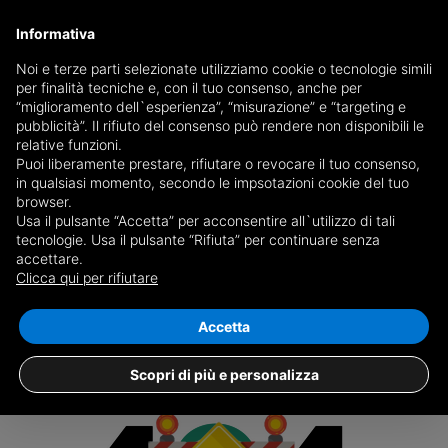
Informativa
Noi e terze parti selezionate utilizziamo cookie o tecnologie simili
per finalità tecniche e, con il tuo consenso, anche per
Receive a copy of the newspaper by mail
“miglioramento dell`esperienza”, “misurazione” e “targeting e
Choose newspaper
pubblicità”. Il rifiuto del consenso può rendere non disponibili le
relative funzioni.
Puoi liberamente prestare, rifiutare o revocare il tuo consenso,
in qualsiasi momento, secondo le impsotazioni cookie del tuo
browser.
Usa il pulsante “Accetta” per acconsentire all`utilizzo di tali
tecnologie. Usa il pulsante “Rifiuta” per continuare senza
accettare.
The ad you are looking for is no longer
Clicca qui per rifiutare
listed on oikia.it
Accetta
Scopri di più e personalizza