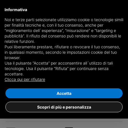
Informativa
Noi e terze parti selezionate utilizziamo cookie o tecnologie simili
per finalità tecniche e, con il tuo consenso, anche per
“miglioramento dell`esperienza”, “misurazione” e “targeting e
pubblicità”. Il rifiuto del consenso può rendere non disponibili le
relative funzioni.
Puoi liberamente prestare, rifiutare o revocare il tuo consenso,
in qualsiasi momento, secondo le impsotazioni cookie del tuo
browser.
Usa il pulsante “Accetta” per acconsentire all`utilizzo di tali
tecnologie. Usa il pulsante “Rifiuta” per continuare senza
accettare.
Clicca qui per rifiutare
1
/25
Accetta
Independent house via Giuseppe Garibaldi
258, Petralia Sottana
Scopri di più e personalizza
€ 45.000