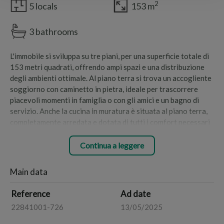
2
5 locals
153 m
3 bathrooms
L'immobile si sviluppa su tre piani, per una superficie totale di
153 metri quadrati, offrendo ampi spazi e una distribuzione
degli ambienti ottimale. Al piano terra si trova un accogliente
soggiorno con caminetto in pietra, ideale per trascorrere
piacevoli momenti in famiglia o con gli amici e un bagno di
servizio. Anche la cucina in muratura è situata al piano terra,
completamente arredata e dotata di tutti i comfort necessari
per preparare deliziosi pasti. Al primo piano si trovano due
spaziose e confortevoli camere da letto, ideali per riposare in
Continua a leggere
totale relax. Inoltre, vi è un bagno completo di tutti i servizi
sanitari e di una doccia. Al secondo e ultimo piano si trovano
Main data
altre due camere da letto e un ulteriore bagno, perfetto per
ospitare amici o familiari in visita.
Reference
Ad date
Da qui si accede ad un uscita di servizio con un piccolo spazio
22841001-726
13/05/2025
esterno. L'intera casa è curata nei minimi dettagli, offrendo un
ambiente caldo e accogliente.