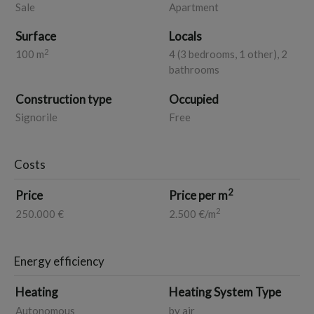
Sale
Apartment
panorama immobiliare tra SANT'ARPINO e SUCCIVO, Il
vostro futuro inizia qui.
Surface
Locals
2
100 m
4 (3 bedrooms, 1 other), 2
bathrooms
Construction type
Occupied
Signorile
Free
Costs
2
Price
Price per m
2
250.000 €
2.500 €/m
Energy efficiency
Heating
Heating System Type
Autonomous
by air