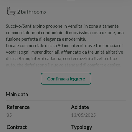
2 bathrooms
Succivo/Sant'arpino propone in vendita, in zona altamente
commerciale, mini condominio di nuovissima costruzione, una
fusione perfetta di eleganza e modernità.
Locale commerciale di c.ca 90 mq interni, dove far sbocciare i
vostri sogni imprenditoriali, affiancato da tre unità abitative
di c.ca 85 mq interni cadauna, con terrazzini a livello e box
auto, che definiscono il nuovo standard di comfort e design.
Ogni spazio è stato concepito per infondere serenità e
ispirare la vita che avete sempre desiderato.
Continua a leggere
Prenotate il vostro appuntamento e iniziate il viaggio verso
la casa dei vostri sogni.
Main data
Il gruppo Edacasa è qui per guidarvi verso non solo una nuova
abitazione, ma un nuovo capitolo esaltante della vostra vita.
Reference
Ad date
85
13/05/2025
Contattateci per scoprire di più e per prenotare la vostra
visita esclusiva.
Contract
Typology
Non lasciatevi sfuggire questa meravigliosa opportunità nel