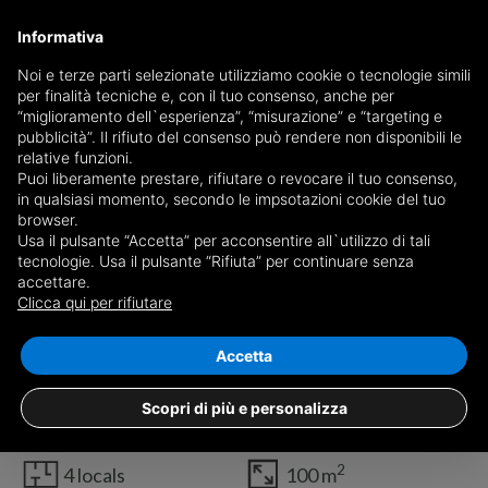
Informativa
Noi e terze parti selezionate utilizziamo cookie o tecnologie simili
per finalità tecniche e, con il tuo consenso, anche per
“miglioramento dell`esperienza”, “misurazione” e “targeting e
pubblicità”. Il rifiuto del consenso può rendere non disponibili le
relative funzioni.
Puoi liberamente prestare, rifiutare o revocare il tuo consenso,
in qualsiasi momento, secondo le impsotazioni cookie del tuo
browser.
Usa il pulsante “Accetta” per acconsentire all`utilizzo di tali
tecnologie. Usa il pulsante “Rifiuta” per continuare senza
accettare.
Clicca qui per rifiutare
1
/9
Accetta
Four-room apartment Succivo
€ 250.000
Scopri di più e personalizza
2
4 locals
100 m