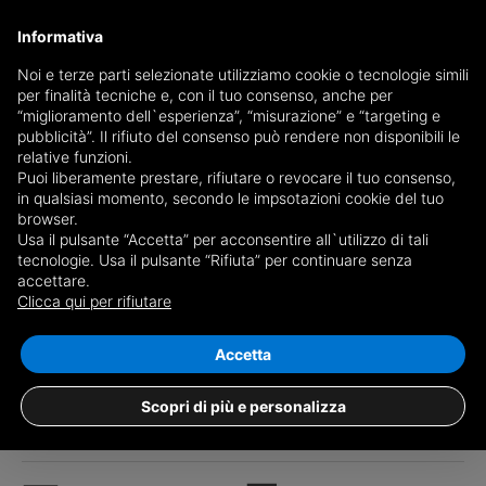
Informativa
Noi e terze parti selezionate utilizziamo cookie o tecnologie simili
per finalità tecniche e, con il tuo consenso, anche per
“miglioramento dell`esperienza”, “misurazione” e “targeting e
pubblicità”. Il rifiuto del consenso può rendere non disponibili le
relative funzioni.
Puoi liberamente prestare, rifiutare o revocare il tuo consenso,
in qualsiasi momento, secondo le impsotazioni cookie del tuo
browser.
Usa il pulsante “Accetta” per acconsentire all`utilizzo di tali
tecnologie. Usa il pulsante “Rifiuta” per continuare senza
accettare.
Clicca qui per rifiutare
1
/28
Accetta
Villa sp ex ss88, Altavilla Irpina, Italia,
Altavilla Irpina
Scopri di più e personalizza
Private negotiation