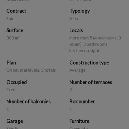
RISERVATA
Per maggiori info e appuntamenti rivolgersi alla Tecnoservice
Contract
Typology
Atripalda via Roma, 150 tel. PER VISIONARE ALTRI
Sale
Villa
IMMOBILI VAI SU GOOGLE e scrivi: Immobiliare
Tecnoservice Atripalda e clicca sul sito WEB.. . qui potrai
Surface
Locals
visionare tutti i nostri immobili sia in VENDITE / FITTO! O
2
300 m
more than 5 (4 bedrooms, 3
visita la nostra pagina facebook.
other), 3 bathrooms,
kitchen on sight
Plan
Construction type
On several levels, 3 totals
Average
Occupied
Number of terraces
Free
2
Number of balconies
Box number
1
1
Garage
Furniture
Single
Complete