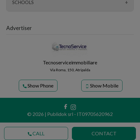
pharmacies
SCHOOLS
surgeries
schools
hospitals
Advertiser
university
banks
parking lots
churches
Tecnoserviceimmobiliare
police
Via Roma, 150, Atripalda
Show Phone
Show Mobile
© 2026 | Publidok srl - IT09705620962
CALL
CONTACT