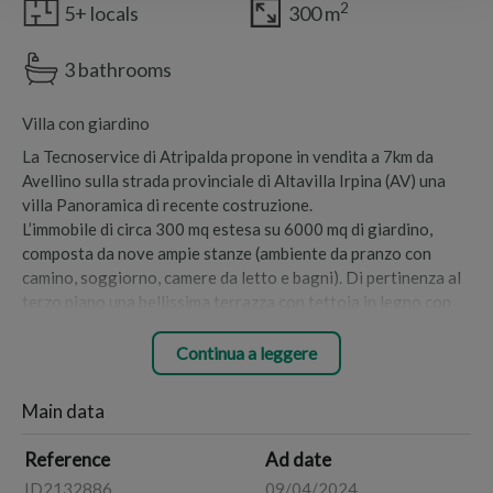
2
5+ locals
300 m
3 bathrooms
Villa con giardino
La Tecnoservice di Atripalda propone in vendita a 7km da
Avellino sulla strada provinciale di Altavilla Irpina (AV) una
villa Panoramica di recente costruzione.
L’immobile di circa 300 mq estesa su 6000 mq di giardino,
composta da nove ampie stanze (ambiente da pranzo con
camino, soggiorno, camere da letto e bagni). Dì pertinenza al
terzo piano una bellissima terrazza con tettoia in legno con
vista mozzofiato panoramica, al piano terra una terrazza
definita in legno e pietra, cantina per vini e oli, tavernetta in
Continua a leggere
costruzione con tetto in legno, box auto e un terreno di 1500
mq difronte all’abitazione.
Main data
La soluzione può fungere da Resort, agriturismo, b&b e
qualsiasi tipo di attività adattiva.
Reference
Ad date
Attenzione …..si accettano permute…. TRATTATIVA
ID2132886
09/04/2024