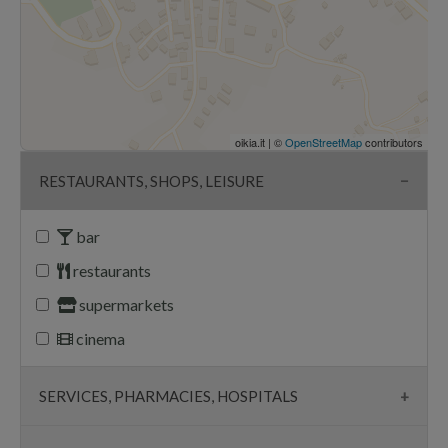
oikia.it | ©
OpenStreetMap
contributors
RESTAURANTS, SHOPS, LEISURE
bar
restaurants
supermarkets
cinema
SERVICES, PHARMACIES, HOSPITALS