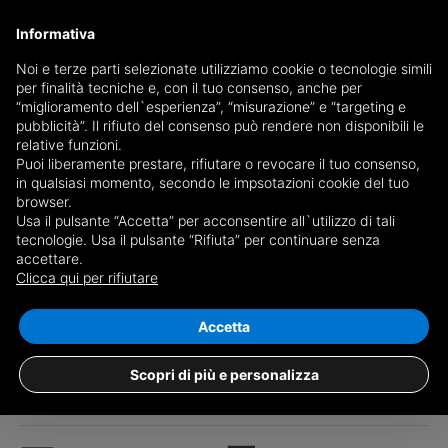
Informativa
Noi e terze parti selezionate utilizziamo cookie o tecnologie simili
per finalità tecniche e, con il tuo consenso, anche per
“miglioramento dell`esperienza”, “misurazione” e “targeting e
pubblicità”. Il rifiuto del consenso può rendere non disponibili le
relative funzioni.
Puoi liberamente prestare, rifiutare o revocare il tuo consenso,
in qualsiasi momento, secondo le impsotazioni cookie del tuo
browser.
Usa il pulsante “Accetta” per acconsentire all`utilizzo di tali
tecnologie. Usa il pulsante “Rifiuta” per continuare senza
accettare.
Clicca qui per rifiutare
1
/26
Accetta
Quadrilocale Frazione Saint Denis
Capoluogo, 38, Saint-Denis
Scopri di più e personalizza
€ 64.000