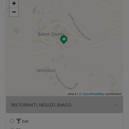
+
−
oikia.it | ©
OpenStreetMap
contributors
RISTORANTI, NEGOZI, SVAGO
bar