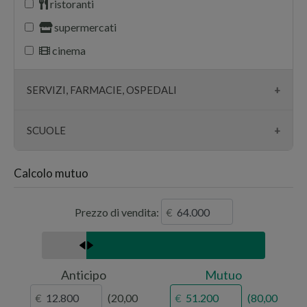
ristoranti
supermercati
cinema
SERVIZI, FARMACIE, OSPEDALI
farmacie
SCUOLE
ambulatori
scuole
Calcolo mutuo
ospedali
università
banche
Prezzo di vendita:
parcheggi
chiese
polizia
Anticipo
Mutuo
20,00
80,00