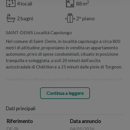
2
4 locali
88 m
2 bagni
2° piano
SAINT-DENIS Località Capoluogo
Nel comune di Saint-Denis, in località capoluogo a circa 800
metri di altitudine, proponiamo in vendita un appartamento
autonomo, privo di spese condominiali, situato in posizione
tranquilla e soleggiata, a soli 20 minuti dall’uscita
autostradale di Châtillon e a 25 minuti dalle piste di Torgnon.
L’immobile si sviluppa su due livelli (secondo e terzo piano) ed
è caratterizzato da una favorevole esposizione principale a
sud, che garantisce luminosità durante tutto l’arco della
Continua a leggere
giornata.
Dati principali
Al piano secondo troviamo l’ingresso indipendente, una zona
giorno con uscita sul balcone, corridoio, una camera e un
Riferimento
Data annuncio
bagno di servizio.
DF-BL
04/05/2026