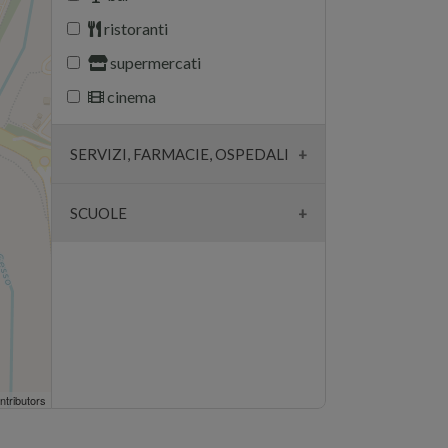
ristoranti
supermercati
cinema
SERVIZI, FARMACIE, OSPEDALI
farmacie
SCUOLE
ambulatori
scuole
ospedali
università
banche
parcheggi
chiese
ntributors
polizia