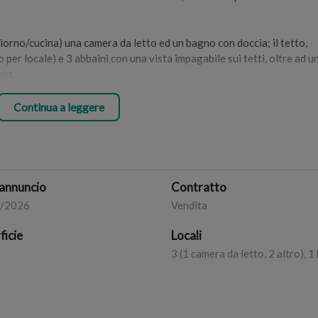
rno/cucina) una camera da letto ed un bagno con doccia; il tetto,
per locale) e 3 abbaini con una vista impagabile sui tetti, oltre ad u
est.
di lavori e verrà consegnato NUOVO con scelta dei materiali da capit
Continua a leggere
 fiscali; da notare che l'immobile si trova a pochi passi da Piazza Bove
to che un box auto.
 i progetti ed i relativi render.
annuncio
Contratto
3/2026
Vendita
ficie
Locali
3 (1 camera da letto, 2 altro), 