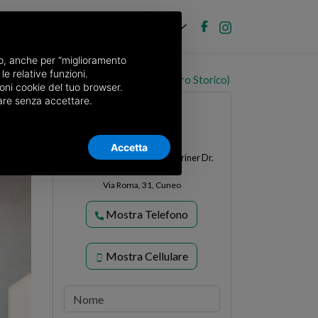
IT
ubblica annuncio
Accedi
nso, anche per “miglioramento
le relative funzioni.
sarda VIA ROMA, 43, Cuneo (zona Centro Storico)
oni cookie del tuo browser.
nuare senza accettare.
Accetta
Immobiliare Cavallo di Mestriner Dr.
Michele
Via Roma, 31, Cuneo
Mostra Telefono
Mostra Cellulare