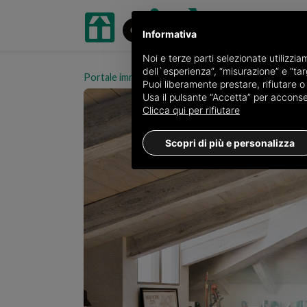
Informativa
Noi e terze parti selezionate utilizzi
dell`esperienza”, “misurazione” e “targ
Portale immobiliare oikia.it
Attici e mansarde in ve
Puoi liberamente prestare, rifiutare 
Usa il pulsante “Accetta” per acconsent
Clicca qui per rifiutare
Scopri di più e personalizza