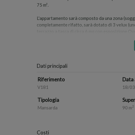
75 m².
L'appartamento sarà composto da una zona (soggio
completamente rifatto, sarà dotato di 3 velux (uno 
terrazzo a tasca di circa 6 mq con esposizione Ov
la ristrutturazione comporterà circa 12-18 mesi 
sarà altresì possibile avvalersi di alcuni benefici
sarà possibile locare o acquistare sia un posto au
Dati principali
Venite a trovarci in ufficio per consultare da vicino
Riferimento
Data 
V181
18/0
Tipologia
Super
2
Mansarda
90 m
Costi