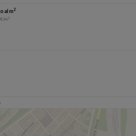
2
o al m
2
 €/m
o