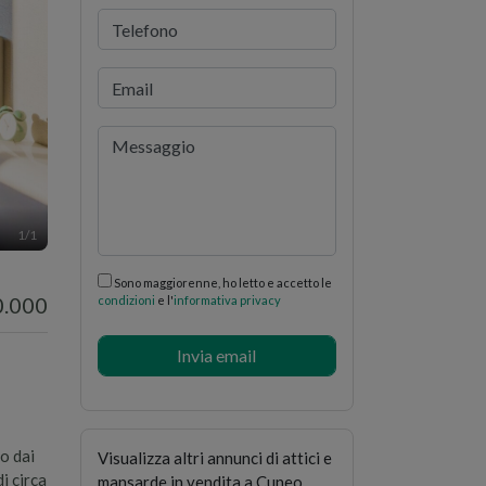
1
/1
Sono maggiorenne, ho letto e accetto le
0.000
condizioni
e l'
informativa privacy
o dai
Visualizza altri annunci di
attici e
i circa
mansarde in vendita a Cuneo