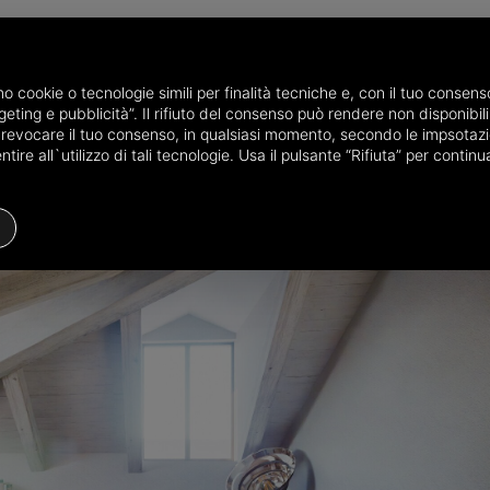
P
amo cookie o tecnologie simili per finalità tecniche e, con il tuo conse
eting e pubblicità”. Il rifiuto del consenso può rendere non disponibili 
ndita in provincia di Cuneo
Attici e mansarde in vendita a Cuneo
Man
o revocare il tuo consenso, in qualsiasi momento, secondo le impsotazi
ire all`utilizzo di tali tecnologie. Usa il pulsante “Rifiuta” per conti