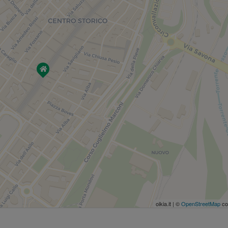
oikia.it | ©
OpenStreetMap
co