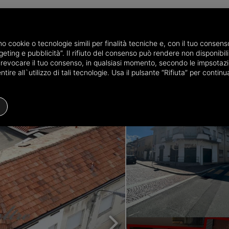
P
amo cookie o tecnologie simili per finalità tecniche e, con il tuo conse
eting e pubblicità”. Il rifiuto del consenso può rendere non disponibili 
 in vendita in provincia di Como
Case semi indipendenti in vendita a 
o revocare il tuo consenso, in qualsiasi momento, secondo le impsotazi
te
ire all`utilizzo di tali tecnologie. Usa il pulsante “Rifiuta” per conti