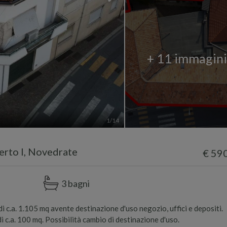
+ 11 immagin
1
/14
rto I, Novedrate
€ 59
3 bagni
 c.a. 1.105 mq avente destinazione d'uso negozio, uffici e depositi.
di c.a. 100 mq. Possibilità cambio di destinazione d'uso.