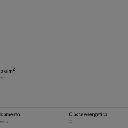
2
o al m
2
/m
aldamento
Classe energetica
nomo
G