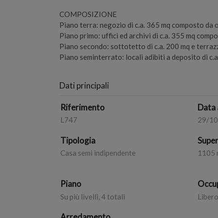
COMPOSIZIONE
Piano terra: negozio di c.a. 365 mq composto da op
Piano primo: uffici ed archivi di c.a. 355 mq compos
Piano secondo: sottotetto di c.a. 200 mq e terrazz
Piano seminterrato: locali adibiti a deposito di c.
Dati principali
Riferimento
Data 
L747
29/1
Tipologia
Super
Casa semi indipendente
1105 
Piano
Occu
Su più livelli, 4 totali
Liber
Arredamento