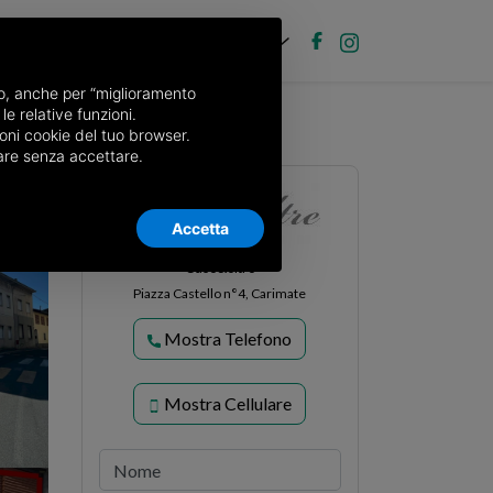
IT
ubblica annuncio
Accedi
nso, anche per “miglioramento
le relative funzioni.
Novedrate
oni cookie del tuo browser.
nuare senza accettare.
Accetta
Case&oltre
Piazza Castello n°4, Carimate
Mostra Telefono
Mostra Cellulare