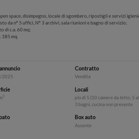
en space, disimpegno, locale di sgombero, ripostigli e servizi igienic
to da n° 5 uffici, N° 3 archivi, sala riunioni e bagno di servizio;
o di c.a. 60 mq;
a. 185 mq.
annuncio
Contratto
0/2025
Vendita
ficie
Locali
2
m
più di 5 (10 camere da letto, 5 al
3 bagni, cucina non presente
pato
Box auto
o
Assente