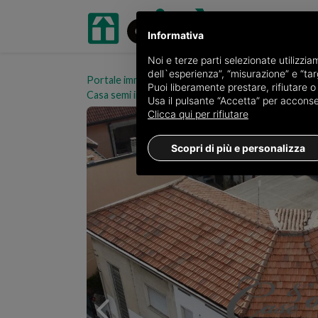
Informativa
Noi e terze parti selezionate utilizzi
dell`esperienza”, “misurazione” e “targ
Portale immobiliare oikia.it
Case semi indipendenti
Puoi liberamente prestare, rifiutare 
Casa semi indipendente Piazza Umberto I, Novedra
Usa il pulsante “Accetta” per acconsent
Clicca qui per rifiutare
Scopri di più e personalizza