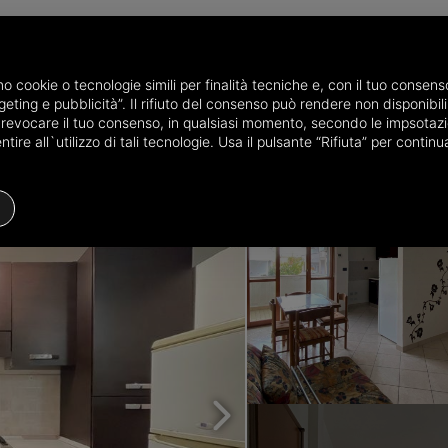
P
amo cookie o tecnologie simili per finalità tecniche e, con il tuo conse
eting e pubblicità”. Il rifiuto del consenso può rendere non disponibili 
 in provincia di Chieti
Appartamenti in vendita a Francavilla al Mare
o revocare il tuo consenso, in qualsiasi momento, secondo le impsotazi
ire all`utilizzo di tali tecnologie. Usa il pulsante “Rifiuta” per conti