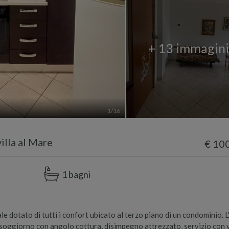
+ 13 immagin
1
/16
illa al Mare
€ 10
1 bagni
e dotato di tutti i confort ubicato al terzo piano di un condominio. L
 soggiorno con angolo cottura, disimpegno attrezzato, servizio con v