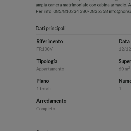
ampia camera matrimoniale con cabina armadio. 
Per info: 085/810234 380/2835358
info@nonsol
Dati principali
Riferimento
Data 
FR138V
12/1
Tipologia
Super
2
Appartamento
60 m
Piano
Numer
1 totali
1
Arredamento
Completo