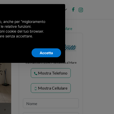
IT
ubblica annuncio
Accedi
nso, anche per “miglioramento
le relative funzioni.
Trilocale Viale Maiella 23/A, Francavilla al Mare
oni cookie del tuo browser.
nuare senza accettare.
Accetta
Non Solo Affitti
Via Maiella n. 23/A, Francavilla al Mare
Mostra Telefono
Mostra Cellulare