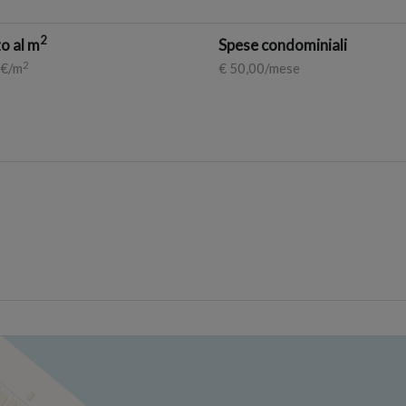
2
o al m
Spese condominiali
2
 €/m
€ 50,00/mese