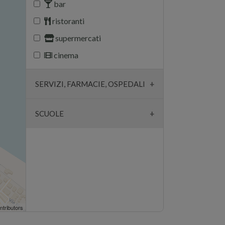
bar
ristoranti
supermercati
cinema
SERVIZI, FARMACIE, OSPEDALI
farmacie
SCUOLE
ambulatori
scuole
ospedali
università
banche
parcheggi
chiese
ntributors
polizia