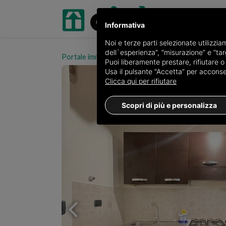
Informativa
Noi e terze parti selezionate utilizzi
dell`esperienza”, “misurazione” e “targ
Portale immobiliare oikia.it
Appartamenti in vendita
Puoi liberamente prestare, rifiutare 
Usa il pulsante “Accetta” per acconsent
Clicca qui per rifiutare
Scopri di più e personalizza