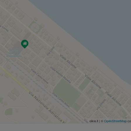
oikia.it | ©
OpenStreetMap
co