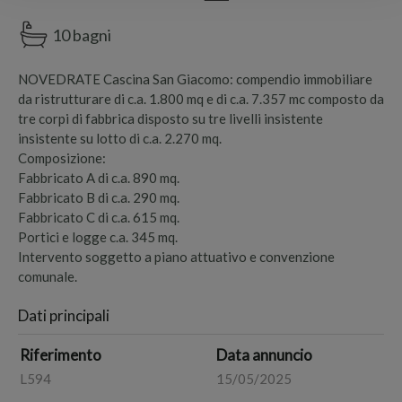
10 bagni
NOVEDRATE Cascina San Giacomo: compendio immobiliare
da ristrutturare di c.a. 1.800 mq e di c.a. 7.357 mc composto da
tre corpi di fabbrica disposto su tre livelli insistente
insistente su lotto di c.a. 2.270 mq.
Composizione:
Fabbricato A di c.a. 890 mq.
Fabbricato B di c.a. 290 mq.
Fabbricato C di c.a. 615 mq.
Portici e logge c.a. 345 mq.
Intervento soggetto a piano attuativo e convenzione
comunale.
Dati principali
Riferimento
Data annuncio
L594
15/05/2025