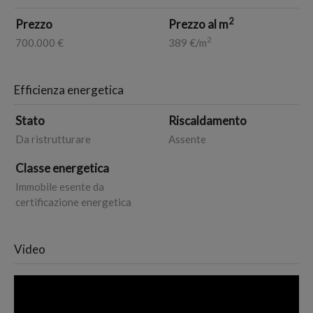
2
Prezzo
Prezzo al m
2
700.000 €
389 €/m
Efficienza energetica
Stato
Riscaldamento
Da ristrutturare
Assente
Classe energetica
Immobile esente da
certificazione energetica
Video