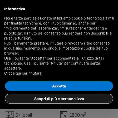
Informativa
Noi e terze parti selezionate utilizziamo cookie o tecnologie simili
per finalità tecniche e, con il tuo consenso, anche per
“miglioramento dell`esperienza”, “misurazione” e “targeting e
pubblicità”. Il rifiuto del consenso può rendere non disponibili le
relative funzioni.
Puoi liberamente prestare, rifiutare o revocare il tuo consenso,
in qualsiasi momento, secondo le impsotazioni cookie del tuo
browser.
Usa il pulsante “Accetta” per acconsentire all`utilizzo di tali
tecnologie. Usa il pulsante “Rifiuta” per continuare senza
accettare.
Clicca qui per rifiutare
1
/8
Accetta
Stabile - Palazzo Via per Mariano, Novedrate
€ 700.000
Scopri di più e personalizza
2
5+ locali
1800 m