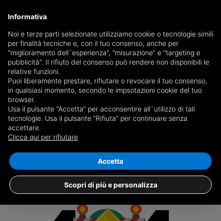
Informativa
Noi e terze parti selezionate utilizziamo cookie o tecnologie simili
per finalità tecniche e, con il tuo consenso, anche per
Ricevi copia del giornale via mail
“miglioramento dell`esperienza”, “misurazione” e “targeting e
Scegli giornale
pubblicità”. Il rifiuto del consenso può rendere non disponibili le
relative funzioni.
Puoi liberamente prestare, rifiutare o revocare il tuo consenso,
in qualsiasi momento, secondo le impsotazioni cookie del tuo
browser.
Usa il pulsante “Accetta” per acconsentire all`utilizzo di tali
tecnologie. Usa il pulsante “Rifiuta” per continuare senza
accettare.
L'annuncio che stai cercando non è più
Clicca qui per rifiutare
presente su oikia.it
Accetta
Scopri di più e personalizza