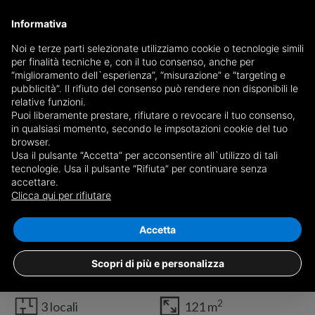
Informativa
Noi e terze parti selezionate utilizziamo cookie o tecnologie simili
per finalità tecniche e, con il tuo consenso, anche per
“miglioramento dell`esperienza”, “misurazione” e “targeting e
pubblicità”. Il rifiuto del consenso può rendere non disponibili le
relative funzioni.
Puoi liberamente prestare, rifiutare o revocare il tuo consenso,
in qualsiasi momento, secondo le impsotazioni cookie del tuo
browser.
Usa il pulsante “Accetta” per acconsentire all`utilizzo di tali
tecnologie. Usa il pulsante “Rifiuta” per continuare senza
accettare.
Clicca qui per rifiutare
1
/19
Accetta
Villa Bifamiliare Solferino, Samarate
€ 135.000
Scopri di più e personalizza
2
3 locali
121 m