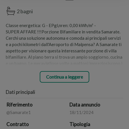
2 bagni
Classe energetica: G - EPgl,nren: 0,00 kWh/m² -
SUPER AFFARE !!!Porzione Bifamiliare in vendita Samarate.
Cerchi una soluzione autonoma e comoda ai principali servizi
e a pochi kilometri dall'Aeroporto di Malpensa? A Samarate ti
aspetto per visionare questa interessante porzione di villa
bifamiliare. Al piano terra si trova un ampio soggiorno, cucina
e un bagno. Le meravigliose volte a mattoni impreziosiscono i
soffitti di questa residenza. Salendo dalle comode scale in
marmo troviamo un'ampia cameretta, una camera
Continua a leggere
matrimoniale e il secondo bagno. Entrambe le stanze hanno la
porta finestra con vista sul cortile/giardino comune con la
Dati principali
seconda villa in adiacenza, facente parte della stessa
proprietà. I serramenti sono in ottimo stato conservativo.
Riferimento
Data annuncio
Compreso nel prezzo box di 30 mq! Non lasciarti sfuggire
@Samarate1
18/11/2024
questa super occasione! Contattami e sarò lieta di fornirti
ogni informazione e fissare un sopralluogo. diCASAinCASA
Contratto
Tipologia
un' altra idea di Agenzia immobiliare Seguimi per tutte le