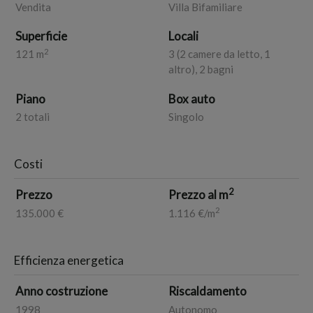
Vendita
Villa Bifamiliare
novità sul mio canale youtube, in FB e IG
dicasaincasa.lindagiudici
Superficie
Locali
2
121 m
3 (2 camere da letto, 1
altro), 2 bagni
Piano
Box auto
2 totali
Singolo
Costi
2
Prezzo
Prezzo al m
2
135.000 €
1.116 €/m
Efficienza energetica
Anno costruzione
Riscaldamento
1998
Autonomo