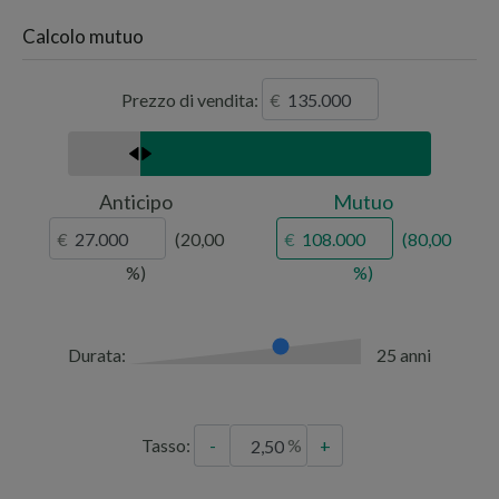
ambulatori
scuole
Calcolo mutuo
ospedali
università
banche
Prezzo di vendita:
parcheggi
chiese
polizia
Anticipo
Mutuo
20,00
80,00
Durata:
25 anni
Tasso:
-
+