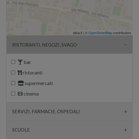
oikia.it | ©
OpenStreetMap
contributors
RISTORANTI, NEGOZI, SVAGO
bar
ristoranti
supermercati
cinema
SERVIZI, FARMACIE, OSPEDALI
farmacie
SCUOLE