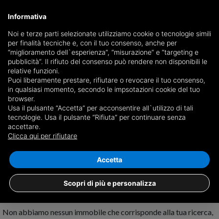
Informativa
Noi e terze parti selezionate utilizziamo cookie o tecnologie simili
per finalità tecniche e, con il tuo consenso, anche per
Ricevi copia del giornale via mail
“miglioramento dell`esperienza”, “misurazione” e “targeting e
Scegli giornale
pubblicità”. Il rifiuto del consenso può rendere non disponibili le
relative funzioni.
Puoi liberamente prestare, rifiutare o revocare il tuo consenso,
in qualsiasi momento, secondo le impsotazioni cookie del tuo
browser.
Usa il pulsante “Accetta” per acconsentire all`utilizzo di tali
tecnologie. Usa il pulsante “Rifiuta” per continuare senza
accettare.
Nessun risultato per
case con giardino in
Clicca qui per rifiutare
affitto a Ticengo
Salva ricerca
Accetta
Scopri di più e personalizza
Non abbiamo nessun immobile che corrisponde alla tua ricerca,