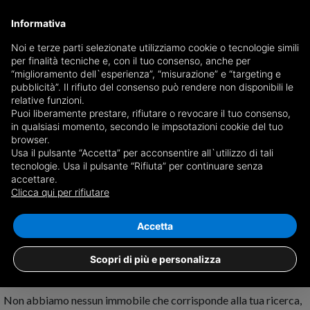
Informativa
Noi e terze parti selezionate utilizziamo cookie o tecnologie simili
per finalità tecniche e, con il tuo consenso, anche per
Ricevi copia del giornale via mail
“miglioramento dell`esperienza”, “misurazione” e “targeting e
Scegli giornale
pubblicità”. Il rifiuto del consenso può rendere non disponibili le
relative funzioni.
Puoi liberamente prestare, rifiutare o revocare il tuo consenso,
in qualsiasi momento, secondo le impsotazioni cookie del tuo
browser.
Usa il pulsante “Accetta” per acconsentire all`utilizzo di tali
tecnologie. Usa il pulsante “Rifiuta” per continuare senza
accettare.
Nessun risultato per
case con cantina in
Clicca qui per rifiutare
affitto a Perarolo di Cadore
Salva ricerca
Accetta
Scopri di più e personalizza
Non abbiamo nessun immobile che corrisponde alla tua ricerca,