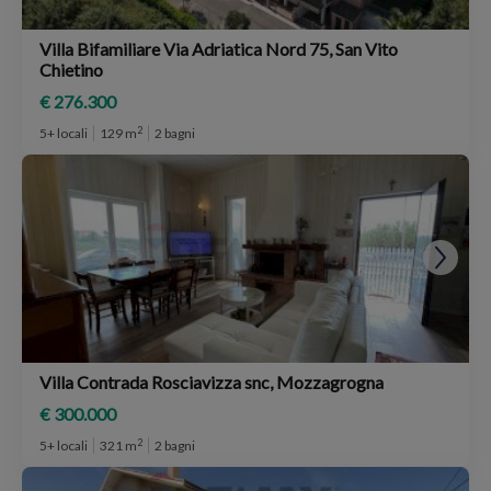
Villa Bifamiliare Via Adriatica Nord 75, San Vito
Chietino
€ 276.300
2
5+ locali
129 m
2 bagni
Villa Contrada Rosciavizza snc, Mozzagrogna
€ 300.000
2
5+ locali
321 m
2 bagni