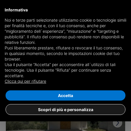
Informativa
Noi e terze parti selezionate utilizziamo cookie o tecnologie simili
per finalità tecniche e, con il tuo consenso, anche per
Ricevi copia del giornale via mail
“miglioramento dell`esperienza”, “misurazione” e “targeting e
Scegli giornale
pubblicità”. Il rifiuto del consenso può rendere non disponibili le
relative funzioni.
Puoi liberamente prestare, rifiutare o revocare il tuo consenso,
in qualsiasi momento, secondo le impsotazioni cookie del tuo
browser.
Usa il pulsante “Accetta” per acconsentire all`utilizzo di tali
tecnologie. Usa il pulsante “Rifiuta” per continuare senza
accettare.
120 risultati per
ville in vendita in
Clicca qui per rifiutare
provincia di Chieti
Salva ricerca
Accetta
Scopri di più e personalizza