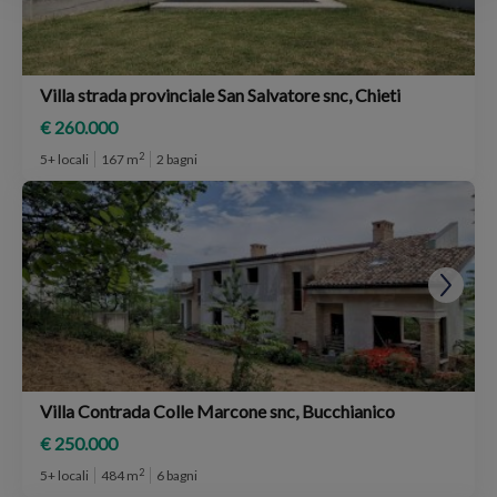
Villa strada provinciale San Salvatore snc, Chieti
€ 260.000
2
5+ locali
167 m
2 bagni
Villa Contrada Colle Marcone snc, Bucchianico
€ 250.000
2
5+ locali
484 m
6 bagni