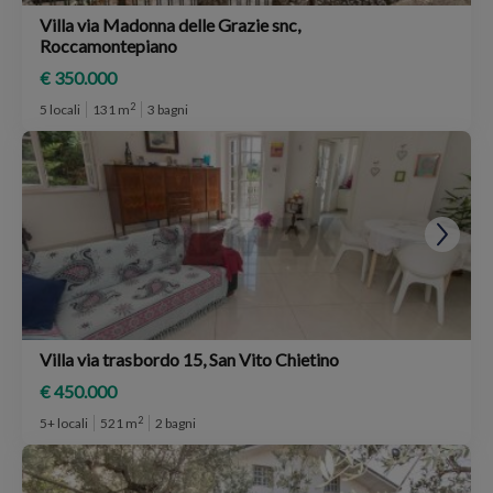
Villa via Madonna delle Grazie snc,
Roccamontepiano
€ 350.000
2
5 locali
131 m
3 bagni
Villa via trasbordo 15, San Vito Chietino
€ 450.000
2
5+ locali
521 m
2 bagni