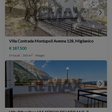
Villa Contrada Montupoli Avenna 128, Miglianico
€ 187.500
2
5+ locali
365 m
4 bagni