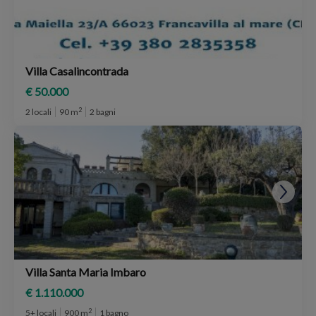
Villa Casalincontrada
€ 50.000
2
2 locali
90 m
2 bagni
Villa Santa Maria Imbaro
€ 1.110.000
2
5+ locali
900 m
1 bagno