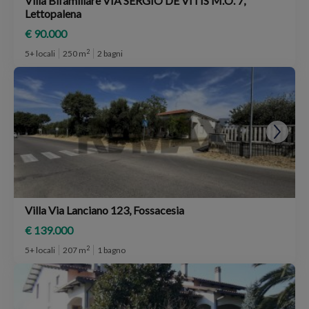
Villa Bifamiliare VIA SERGIO DE VITIS M.O. 7,
Lettopalena
€ 90.000
2
5+ locali
250 m
2 bagni
Villa Via Lanciano 123, Fossacesia
€ 139.000
2
5+ locali
207 m
1 bagno