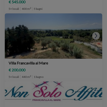
€ 545.000
2
5+ locali
400 m
5 bagni
Villa Francavilla al Mare
€ 200.000
2
5+ locali
440 m
1 bagno