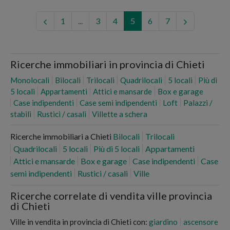
1
...
3
4
5
6
7
Ricerche immobiliari in provincia di Chieti
Monolocali
Bilocali
Trilocali
Quadrilocali
5 locali
Più di
5 locali
Appartamenti
Attici e mansarde
Box e garage
Case indipendenti
Case semi indipendenti
Loft
Palazzi /
stabili
Rustici / casali
Villette a schera
Ricerche immobiliari a Chieti
Bilocali
Trilocali
Quadrilocali
5 locali
Più di 5 locali
Appartamenti
Attici e mansarde
Box e garage
Case indipendenti
Case
semi indipendenti
Rustici / casali
Ville
Ricerche correlate di vendita ville provincia
di Chieti
Ville in vendita in provincia di Chieti con:
giardino
ascensore