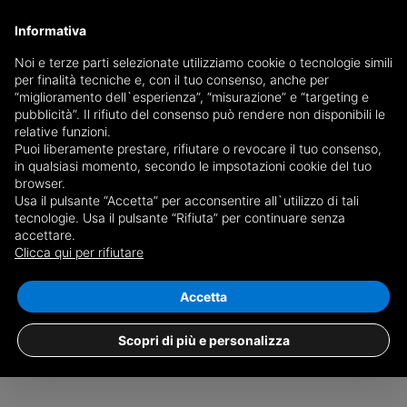
Informativa
Noi e terze parti selezionate utilizziamo cookie o tecnologie simili
per finalità tecniche e, con il tuo consenso, anche per
Ricevi copia del giornale via mail
“miglioramento dell`esperienza”, “misurazione” e “targeting e
Scegli giornale
pubblicità”. Il rifiuto del consenso può rendere non disponibili le
relative funzioni.
Puoi liberamente prestare, rifiutare o revocare il tuo consenso,
in qualsiasi momento, secondo le impsotazioni cookie del tuo
browser.
Usa il pulsante “Accetta” per acconsentire all`utilizzo di tali
tecnologie. Usa il pulsante “Rifiuta” per continuare senza
accettare.
Nessun risultato per
trilocali in vendita a
Clicca qui per rifiutare
Stazione Di Fiumefreddo Bruzio,
Fiumefreddo Bruzio
Salva ricerca
Accetta
Scopri di più e personalizza