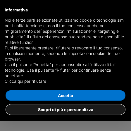
Informativa
Noi e terze parti selezionate utilizziamo cookie o tecnologie simili
per finalità tecniche e, con il tuo consenso, anche per
Ricevi copia del giornale via mail
“miglioramento dell`esperienza”, “misurazione” e “targeting e
Scegli giornale
pubblicità”. Il rifiuto del consenso può rendere non disponibili le
relative funzioni.
Puoi liberamente prestare, rifiutare o revocare il tuo consenso,
in qualsiasi momento, secondo le impsotazioni cookie del tuo
browser.
Usa il pulsante “Accetta” per acconsentire all`utilizzo di tali
tecnologie. Usa il pulsante “Rifiuta” per continuare senza
accettare.
Nessun risultato per
più di 5 locali con
Clicca qui per rifiutare
ascensore in vendita a Novedrate
Salva ricerca
Accetta
Scopri di più e personalizza