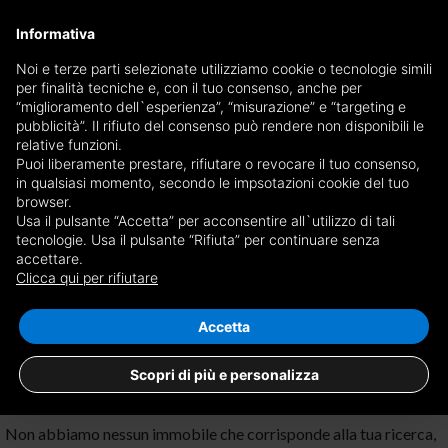
×
Informativa
Ricevi copia del giornale via mail
Noi e terze parti selezionate utilizziamo cookie o tecnologie simili
per finalità tecniche e, con il tuo consenso, anche per
Ricevi copia del giornale via mail
Edizione
“miglioramento dell`esperienza”, “misurazione” e “targeting e
Scegli giornale
pubblicità”. Il rifiuto del consenso può rendere non disponibili le
×
Torino Prestige
relative funzioni.
Puoi liberamente prestare, rifiutare o revocare il tuo consenso,
E-mail
in qualsiasi momento, secondo le impsotazioni cookie del tuo
browser.
Usa il pulsante “Accetta” per acconsentire all`utilizzo di tali
Sono maggiorenne, ho letto e accetto le
condizioni
e l'
informativa
tecnologie. Usa il pulsante “Rifiuta” per continuare senza
accettare.
Nessun risultato per
locali commerciali in
privacy
Clicca qui per rifiutare
vendita a Torino Giardino Reali
Salva ricerca
RICEVI GIORNALE
CHIUDI
Accetta
Scopri di più e personalizza
Non abbiamo nessun immobile che corrisponde alla tua ricerca,